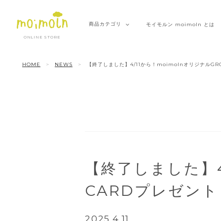
商品
カテゴリ
モイモルン
moimoln とは
ONLINE STORE
HOME
NEWS
【終了しました】4/11から！moimolnオリジナルGR
【終了しました】4
CARDプレゼント
2025.4.11