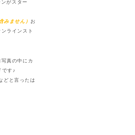
ーンがスター
含みません）
お
オンラインスト
お写真の中にカ
です♪
などと言ったは