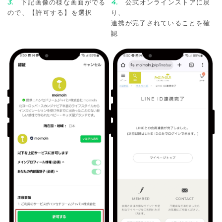
3.
下記画像の様な画面がでる
4.
公式オンラインストアに戻
ので、【許可する】を選択
り、
連携が完了されていることを確
認