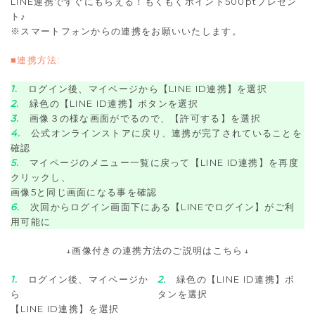
LINE連携ですぐにもらえる！もくもくポイント500ptプレゼン
ト♪
※スマートフォンからの連携をお願いいたします。
■連携方法:
1.
ログイン後、マイページから【LINE ID連携】を選択
2.
緑色の【LINE ID連携】ボタンを選択
3.
画像３の様な画面がでるので、【許可する】を選択
4.
公式オンラインストアに戻り、連携が完了されていることを
確認
5.
マイページのメニュー一覧に戻って【LINE ID連携】を再度
クリックし、
画像5と同じ画面になる事を確認
6.
次回からログイン画面下にある【LINEでログイン】がご利
用可能に
↓画像付きの連携方法のご説明はこちら↓
1.
ログイン後、マイページか
2.
緑色の【LINE ID連携】ボ
ら
タンを選択
【LINE ID連携】を選択