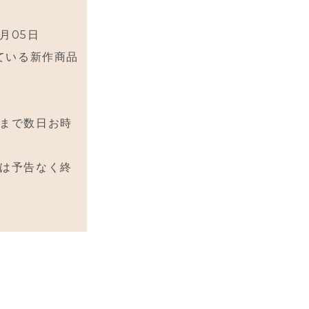
3月05日
売している新作商品
まで数日お時
は予告なく終