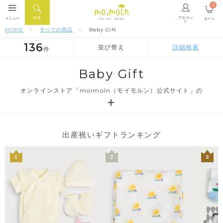
0
アカウン
検索
メニュー
カート
ONLINE STORE
ト
HOME
すべての商品
Baby Gift
136
並び替え
詳細検索
件
人気順
新着順
価格が安い順
Baby Gift
オンラインストア「moimoln（モイモルン）公式サイト」の
出産祝いギフトランキング
１
２
３