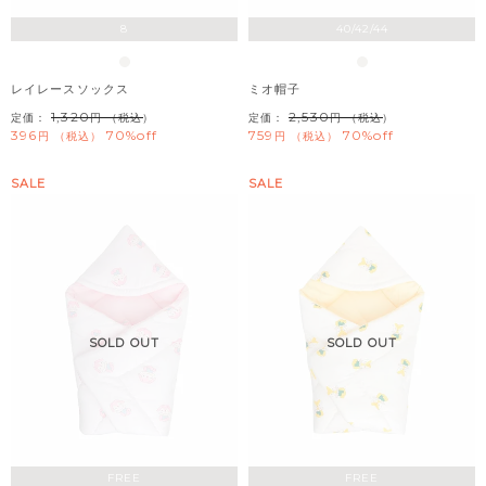
8
40/42/44
レイレースソックス
ミオ帽子
1,320
2,530
定価：
（税込）
定価：
（税込）
396
70%off
759
70%off
税込
税込
SALE
SALE
SOLD OUT
SOLD OUT
FREE
FREE