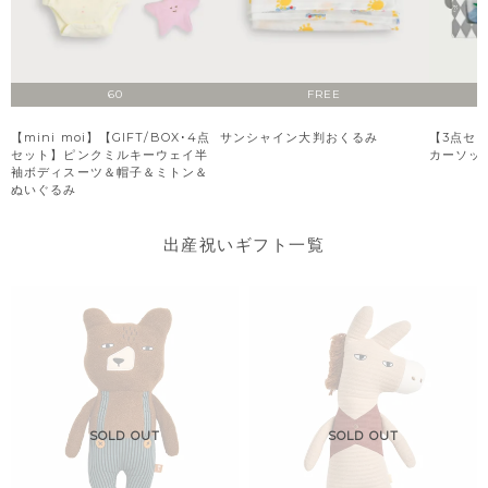
60
FREE
【mini moi】【GIFT/BOX･4点
サンシャイン大判おくるみ
【3点セ
セット】ピンクミルキーウェイ半
カーソッ
袖ボディスーツ＆帽子＆ミトン＆
ぬいぐるみ
出産祝いギフト一覧
SOLD OUT
SOLD OUT