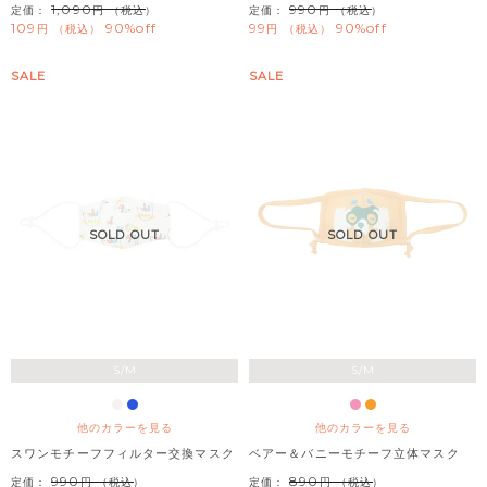
1,090
990
定価：
（税込）
定価：
（税込）
109
90%off
99
90%off
税込
税込
SALE
SALE
SOLD OUT
SOLD OUT
S/M
S/M
他のカラーを見る
他のカラーを見る
スワンモチーフフィルター交換マスク
ベアー＆バニーモチーフ立体マスク
990
890
定価：
（税込）
定価：
（税込）