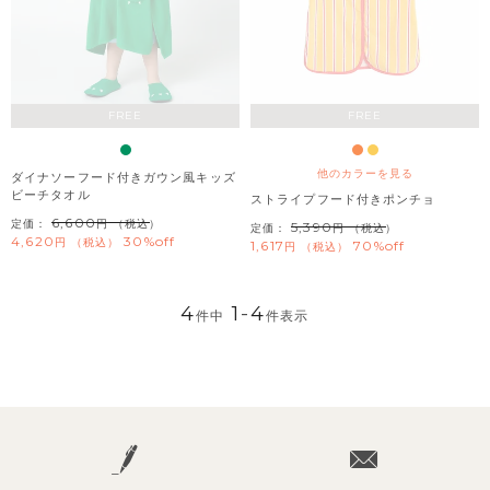
FREE
FREE
他のカラーを見る
ダイナソーフード付きガウン風キッズ
ビーチタオル
ストライプフード付きポンチョ
6,600
定価：
（税込）
5,390
定価：
（税込）
4,620
30%off
税込
1,617
70%off
税込
4
1
-
4
件中
件表示