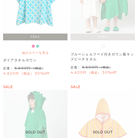
FREE
FREE
他のカラーを見る
ブルーシェルフード付きガウン風キッ
ズビーチタオル
ダイアタオルガウン
6,600
定価：
（税込）
6,600
定価：
（税込）
4,620
30%off
税込
4,620
30%off
税込
SALE
SALE
SOLD OUT
SOLD OUT