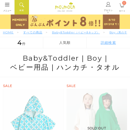
0
アカウン
検索
メニュー
カート
ONLINE STORE
ト
HOME
すべての商品
Baby&Toddler
Boy
（ベビー&キッズ）
（男の子）
4
人気順
詳細検索
件
人気順
新着順
価格が安い順
Baby&Toddler |
Boy |
ベビー用品 |
ハンカチ・タオル
SALE
SALE
SOLD OUT