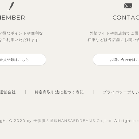
MEMBER
CONTA
お得なポイントや
便利な
外部サイトや実店舗でご購
を
ご利用いただけます。
在庫などは各店舗に
お問い
汗速乾】【セットアップ】リ
ットアップ】鹿の子半袖ポロ
ベリー＆フラワーフリル半袖
【セットアップ】サマードロ
カラー幾何学柄半袖トップス
ツ＆パンツ
ピース
ショルダートップス&ショー
会員登録はこちら
お問い合わせは
ンツ
ンツ
00
2,750
円
（税込）
円
（税込）
5
2,695
円
（税込）
円
（税込）
運営会社
特定商取引法に基づく表記
プライバシーポリ
ight © 2020 by
子供服の通販HANSAEDREAMS Co.,Ltd.
All right re