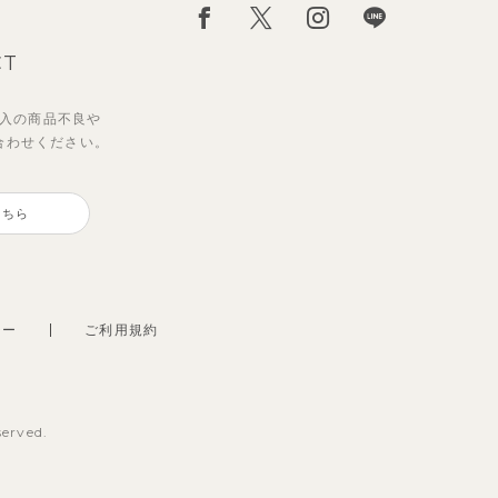
CT
入の
商品不良や
合わせください。
ワン
ップ
【セットアップ】ギンガムセーラ
【セットアップ】クロコ＆ボート
トパ
ーカラー半袖トップス＆ハーフパ
ボーダー柄フレンチスリーブTシ
こちら
ンツ
ャツ＆パン
2,750
2,200
円
円
（税込）
（税込）
シー
ご利用規約
served.