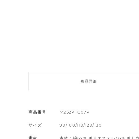
商品
詳細
商品番号
M252PTG07P
サイズ
90/100/110/120/130
素材
本体：綿62％,ポリエステル36％,ポリ