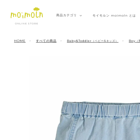
商品
カテゴリ
モイモルン
moimoln とは
ONLINE STORE
HOME
すべての商品
Baby&Toddler
Boy
（ベビー&キッズ）
（