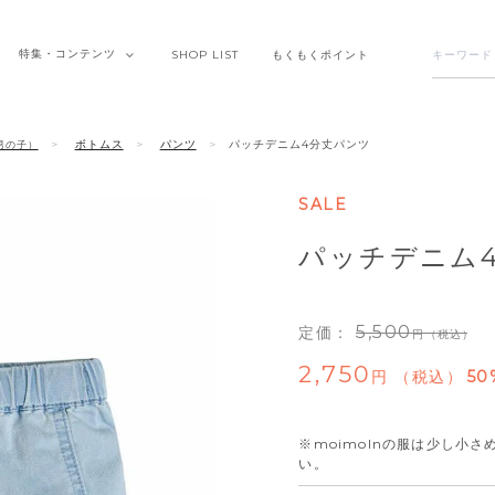
特集・
コンテンツ
SHOP
LIST
もくもく
ポイント
ボトムス
パンツ
パッチデニム4分丈パンツ
男の子）
SALE
パッチデニム
5,500
定価：
（税込）
2,750
税込
50
※moimolnの服は少し小
い。