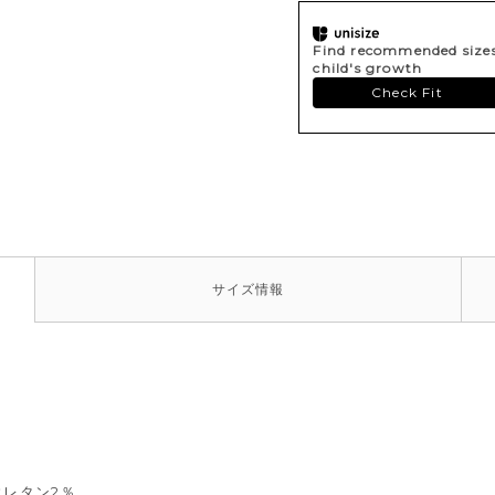
Find recommended sizes 
child's growth
Check Fit
サイズ
情報
ウレタン2％