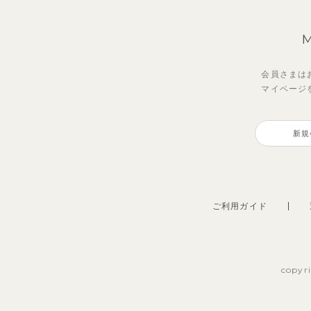
会員さまは
マイページ
【セットアップ】サンシャイン＆
【セットアップ】レトロダイヤモ
【吸
【セ
ボート半袖トップス&パンツ
スリン半袖トップス＆ショートパ
ボン
シャ
新規
ンツ
&パ
2,750
3,3
円
（税込）
4,620
2,47
円
（税込）
ご利用ガイド
copyr