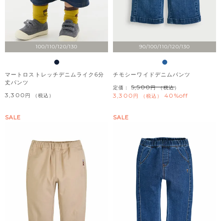
100/110/120/130
90/100/110/120/130
マートロストレッチデニムライク6分
チモシーワイドデニムパンツ
丈パンツ
5,500
定価：
（税込）
3,300
3,300
40%off
税込
税込
SALE
SALE