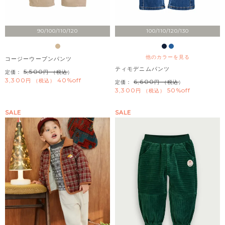
90/100/110/120
100/110/120/130
他のカラーを見る
コージーウーブンパンツ
ティモデニムパンツ
5,500
定価：
（税込）
3,300
40%off
税込
6,600
定価：
（税込）
3,300
50%off
税込
SALE
SALE