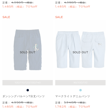
4,950
4,950
定価：
（税込）
定価：
（税込）
1,485
70%off
1,485
70%off
税込
税込
SALE
SALE
SOLD OUT
SOLD OUT
100/110/120/130/140
90/100/110
ダンシングバルーン7分丈パンツ
マークライトデニムパンツ
4,950
5,940
定価：
（税込）
定価：
（税込）
1,485
70%off
1,782
70%off
税込
税込