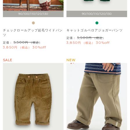
90/100/110/120/130
90/100/110/120/130
チェックロールアップ起毛ワイドパン
キャットゴルベロアジョガーパンツ
ツ
5,500
定価：
（税込）
5,500
3,850
30%off
定価：
（税込）
税込
3,850
30%off
税込
SALE
NEW