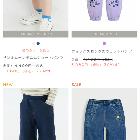
90/100/110/120/130
90/100/110/120
他のカラーを見る
フォックスロングスウェットパンツ
サン＆ムーンデニムショートパンツ
4,400
定価：
（税込）
3,080
30%off
税込
4,400
定価：
（税込）
3,080
30%off
税込
NEW
SALE