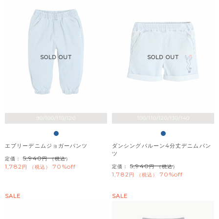
SOLD OUT
SOLD OUT
90/100/110/120
100/110/120/130/140
エブリーデニムジョガーパンツ
ダンシングバルーン4分丈デニムパン
ツ
5,940
定価：
（税込）
5,940
1,782
70%off
定価：
（税込）
税込
1,782
70%off
税込
SALE
SALE