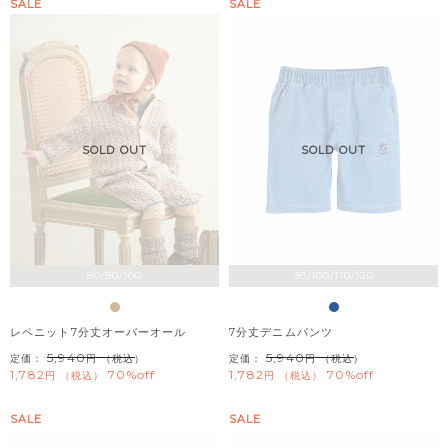
SALE
SALE
SOLD OUT
SOLD OUT
80/90/100
90/100/110/120
レペニット7分丈オーバーオール
7分丈デニムパンツ
5,940
5,940
定価：
（税込）
定価：
（税込）
1,782
70%off
1,782
70%off
税込
税込
SALE
SALE