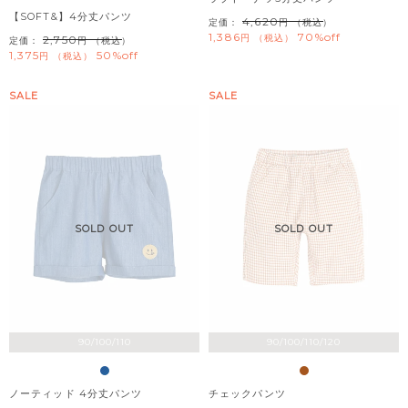
【SOFT&】4分丈パンツ
4,620
定価：
（税込）
1,386
70%off
税込
2,750
定価：
（税込）
1,375
50%off
税込
SALE
SALE
SOLD OUT
SOLD OUT
90/100/110
90/100/110/120
ノーティッド 4分丈パンツ
チェックパンツ