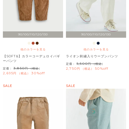
90/100/110/120/130
90/100/110/120/130
他のカラーを見る
他のカラーを見る
【SOFT&】カラーコーデュロイバギ
ライオン刺繍入りウーブンパンツ
ーパンツ
5,500
定価：
（税込）
3,850
2,750
50%off
定価：
（税込）
税込
2,695
30%off
税込
SALE
SALE