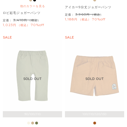
他のカラーを見る
アイカー9分丈ジョガーパンツ
ロピ起毛ジョガーパンツ
3,960
定価：
（税込）
1,188
70%off
税込
3,410
定価：
（税込）
1,023
70%off
税込
SALE
SALE
SOLD OUT
SOLD OUT
90/100/110
100/110/120/130