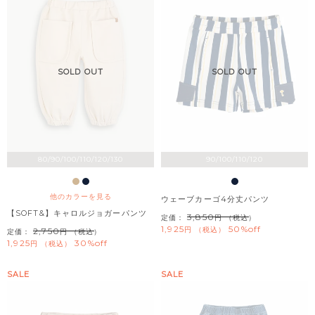
SOLD OUT
SOLD OUT
80/90/100/110/120/130
90/100/110/120
他のカラーを見る
ウェーブカーゴ4分丈パンツ
【SOFT&】キャロルジョガーパンツ
3,850
定価：
（税込）
1,925
50%off
税込
2,750
定価：
（税込）
1,925
30%off
税込
SALE
SALE