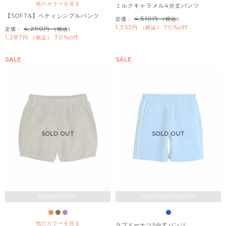
他のカラーを見る
ミルクキャラメル4分丈パンツ
【SOFT&】ベティシンプルパンツ
4,510
定価：
（税込）
1,353
70%off
税込
4,290
定価：
（税込）
1,287
70%off
税込
SALE
SALE
SOLD OUT
SOLD OUT
80/90/100/110
100/110/120/130/140
他のカラーを見る
ラブドーナツ5分丈パンツ