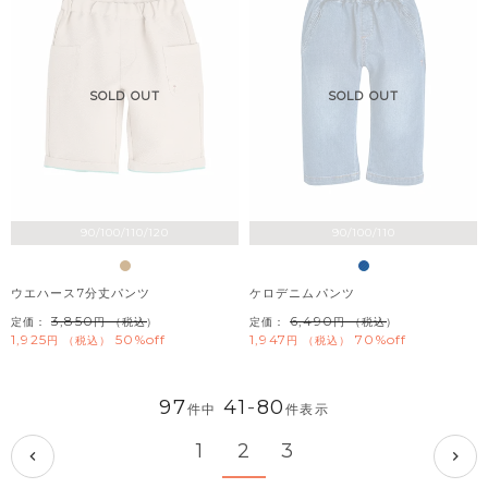
SOLD OUT
SOLD OUT
90/100/110/120
90/100/110
ウエハース7分丈パンツ
ケロデニムパンツ
3,850
6,490
定価：
（税込）
定価：
（税込）
1,925
50%off
1,947
70%off
税込
税込
97
41
-
80
件中
件表示
1
2
3