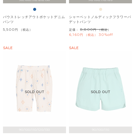
バウストレッチアウトポケットデニム
シャーベットノルディックフラワーパ
パンツ
デットパンツ
5,500
8,800
税込
定価：
（税込）
6,160
30%off
税込
SALE
SALE
SOLD OUT
SOLD OUT
90/100/110/120/130
90/100/110