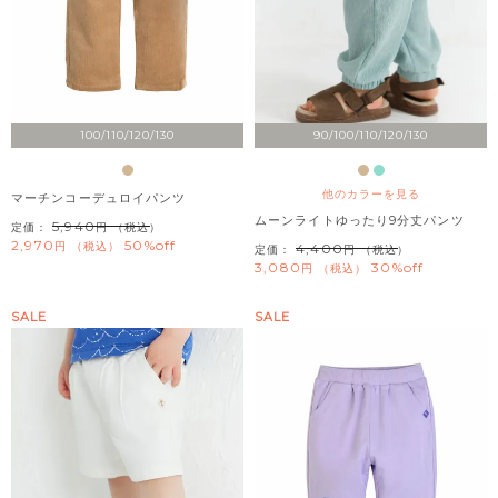
100/110/120/130
90/100/110/120/130
他のカラーを見る
マーチンコーデュロイパンツ
ムーンライトゆったり9分丈パンツ
5,940
定価：
（税込）
2,970
50%off
税込
4,400
定価：
（税込）
3,080
30%off
税込
SALE
SALE