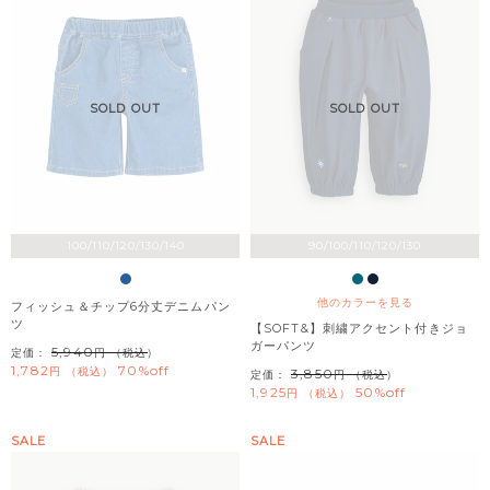
SOLD OUT
SOLD OUT
100/110/120/130/140
90/100/110/120/130
他のカラーを見る
フィッシュ＆チップ6分丈デニムパン
ツ
【SOFT&】刺繍アクセント付きジョ
ガーパンツ
5,940
定価：
（税込）
1,782
70%off
税込
3,850
定価：
（税込）
1,925
50%off
税込
SALE
SALE