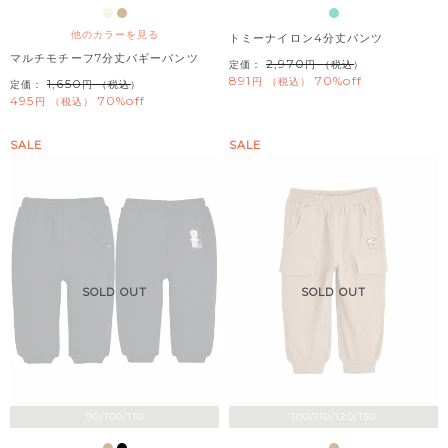
他のカラーを見る
トミーナイロン4分丈パンツ
マルチモチーフ7分丈バギーパンツ
2,970
定価：
（税込）
891
70%off
税込
1,650
定価：
（税込）
495
70%off
税込
SALE
SALE
SOLD OUT
SOLD OUT
90/100/110
100/110/120/130