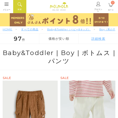
0
アカウン
検索
メニュー
カート
ONLINE STORE
ト
HOME
すべての商品
Baby&Toddler
Boy
（ベビー&キッズ）
（男の子）
97
価格が安い順
詳細検索
件
人気順
新着順
価格が安い順
Baby&Toddler |
Boy |
ボトムス |
パンツ
SALE
SALE