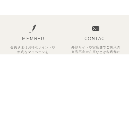
MEMBER
CONTACT
会員さまはお得なポイントや
外部サイトや実店舗でご購入の
便利な
マイページを
商品不良や
在庫などは各店舗に
ご利用いただけます。
お問い合わせください。
新規会員登録はこちら
お問い合わせはこちら
ご利用ガイド
運営会社
ご利用規約
特定商取引法に基づく表記
プライバシーポリシー