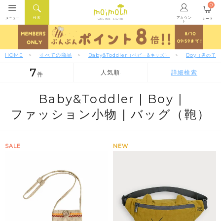
0
アカウン
検索
メニュー
カート
ONLINE STORE
ト
HOME
すべての商品
Baby&Toddler
Boy
（ベビー&キッズ）
（男の子）
7
人気順
詳細検索
件
人気順
新着順
価格が安い順
Baby&Toddler |
Boy |
ファッション小物 |
バッグ（鞄）
SALE
NEW