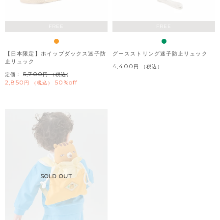
FREE
FREE
【日本限定】ホイップダックス迷子防
グースストリング迷子防止リュック
止リュック
4,400
税込
5,700
定価：
（税込）
2,850
50%off
税込
SOLD OUT