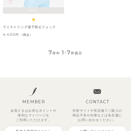
FREE
ラミストリング迷子防止リュック
4,400
税込
7
1
-
7
件中
件表示
MEMBER
CONTACT
会員さまはお得なポイントや
外部サイトや実店舗でご購入の
便利な
マイページを
商品不良や
在庫などは各店舗に
ご利用いただけます。
お問い合わせください。