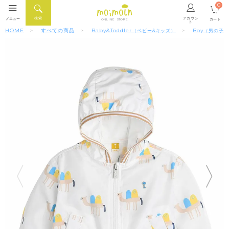
0
アカウン
検索
メニュー
カート
ONLINE STORE
ト
HOME
すべての商品
Baby&Toddler
Boy
（ベビー&キッズ）
（男の子）