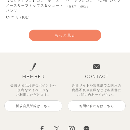
【セットアップ】カラーボーダー
ベーシックカラー7分袖Tシャツ
ノースリーブトップス＆ショート
495
円
（税込）
パンツ
1,925
円
（税込）
もっと見る
MEMBER
CONTACT
会員さまはお得なポイントや
外部サイトや実店舗でご購入の
便利な
マイページを
商品不良や
在庫などは各店舗に
ご利用いただけます。
お問い合わせください。
新規会員登録はこちら
お問い合わせはこちら
【セットアップ】サンシャイン＆
ベリー＆フラワーフリル半袖ワン
【セットアップ】レトロダイヤモ
【セットアップ】サマードロップ
【吸汗速乾】【セットアップ】リ
【セットアップ】ギンガムセーラ
【セットアップ】鹿の子半袖ポロ
【セットアップ】クロコ＆ボート
ボート半袖トップス&パンツ
ピース
スリン半袖トップス＆ショートパ
ショルダートップス&ショートパ
ボンカラー幾何学柄半袖トップス
ーカラー半袖トップス＆ハーフパ
シャツ＆パンツ
ボーダー柄フレンチスリーブTシ
ンツ
ンツ
&パンツ
ンツ
ャツ＆パン
2,750
2,750
3,300
円
円
（税込）
（税込）
円
（税込）