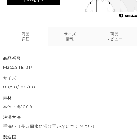
Check Fit
商品
サイズ
商品
詳細
情報
レビュー
商品番号
M252STB13P
サイズ
80/90/100/110
素材
本体：綿100％
洗濯方法
手洗い（長時間水に浸け置かないでください）
製造国