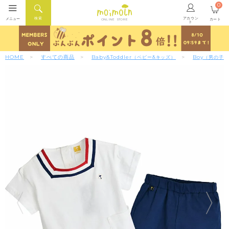
0
アカウン
検索
メニュー
カート
ONLINE STORE
ト
HOME
すべての商品
Baby&Toddler
Boy
（ベビー&キッズ）
（男の子）