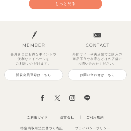
もっと見る
MEMBER
CONTACT
会員さまはお得なポイントや
外部サイトや実店舗でご購入の
便利な
マイページを
商品不良や
在庫などは各店舗に
ご利用いただけます。
お問い合わせください。
新規会員登録はこちら
お問い合わせはこちら
【セットアップ】サンシャイン＆
【セットアップ】カラーボーダー
【セットアップ】レトロダイヤモ
【セットアップ】鹿の子半袖ポロ
【セットアップ】クロコ＆ボート
【セットアップ】サマードロップ
ベリー＆フラワーフリル半袖ワン
【セットアップ】ギンガムセーラ
ボート半袖トップス&パンツ
ノースリーブトップス＆ショート
スリン半袖トップス＆ショートパ
シャツ＆パンツ
ボーダー柄フレンチスリーブTシ
ショルダートップス&ショートパ
ピース
ーカラー半袖トップス＆ハーフパ
パンツ
ンツ
ャツ＆パン
ンツ
ンツ
2,750
3,300
2,750
円
円
（税込）
（税込）
円
（税込）
1,925
4,620
2,200
2,695
2,750
円
円
（税込）
（税込）
円
円
円
（税込）
（税込）
（税込）
ご利用ガイド
運営会社
ご利用規約
特定商取引法に基づく表記
プライバシーポリシー