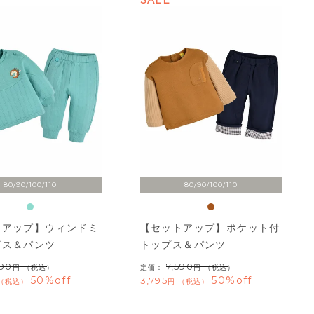
SALE
80/90/100/110
80/90/100/110
トアップ】ウィンドミ
【セットアップ】ポケット付
プス＆パンツ
トップス＆パンツ
590
7,590
（税込）
定価：
（税込）
50%off
50%off
3,795
税込
税込