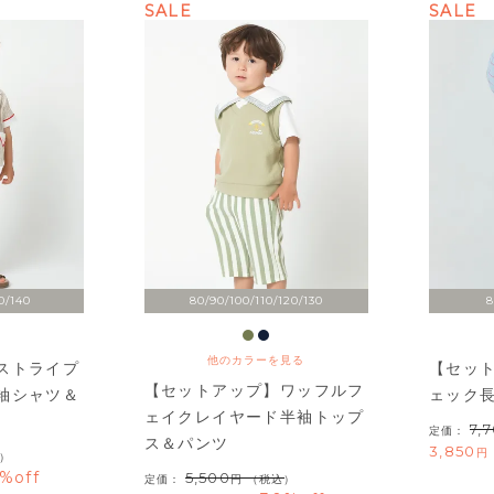
SALE
SALE
0/140
80/90/100/110/120/130
8
他のカラーを見る
ストライプ
【セット
【セットアップ】ワッフルフ
袖シャツ＆
ェック
ェイクレイヤード半袖トップ
7,
定価：
ス＆パンツ
3,850
）
%off
5,500
定価：
（税込）