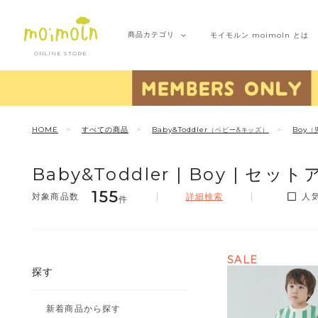
商品
カテゴリ
モイモルン
moimoln とは
ONLINE STORE
HOME
すべての商品
Baby&Toddler
Boy
（ベビー&キッズ）
（
Baby&Toddler |
Boy |
セットア
155
詳細検索
人
件
SALE
探す
新着商品から探す