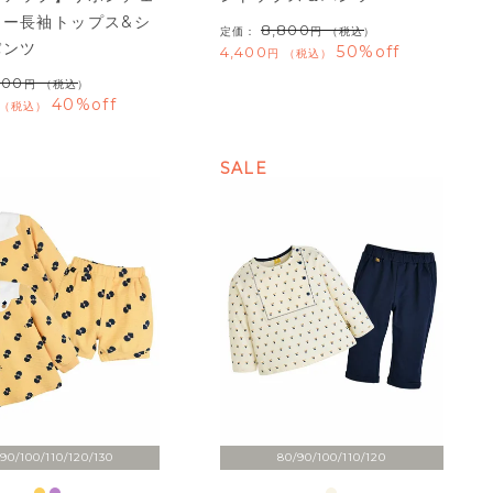
ラー長袖トップス&シ
8,800
定価：
（税込）
パンツ
50%off
4,400
税込
600
（税込）
40%off
税込
SALE
90/100/110/120/130
80/90/100/110/120