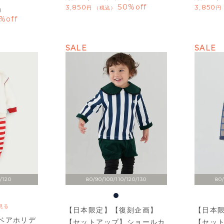
50%off
3,850
3,850
税込
）
%off
SALE
SALE
/120
80/90/100/110/120/130
80/
見る
【日本限定】【復刻企画】
【日本
ベアホリデ
【セットアップ】ショールカ
【セッ