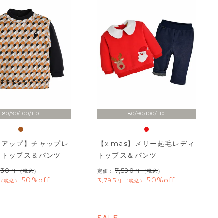
80/90/100/110
80/90/100/110
トアップ】チャップレ
【x'mas】メリー起毛レディ
ドトップス＆パンツ
トップス＆パンツ
930
7,590
（税込）
定価：
（税込）
50%off
50%off
3,795
税込
税込