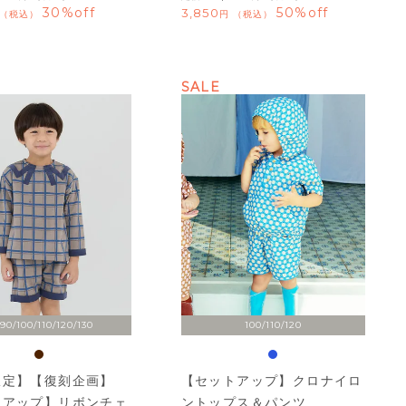
30%off
50%off
3,850
税込
税込
SALE
90/100/110/120/130
100/110/120
限定】【復刻企画】
【セットアップ】クロナイロ
トアップ】リボンチェ
ントップス＆パンツ