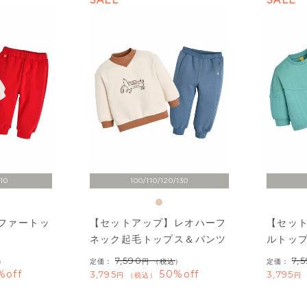
SALE
SALE
110
100/110/120/130
ーファートッ
【セットアップ】レオハーフ
【セッ
ネック起毛トップス＆パンツ
ルトッ
7,590
7,
）
定価：
（税込）
定価：
%off
50%off
3,795
3,795
税込