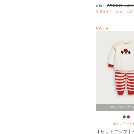
7,700
定価：
（税込
50
3,850
税込
SALE
80/90/100/110
他のカラーを
【セットアップ】