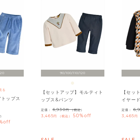
120
90/100/110/120
見る
【セットアップ】モルティト
【セッ
アトップス
ップス&パンツ
イヤー
6,930
6,
定価：
（税込）
定価：
50%off
3,465
3,465
）
税込
%off