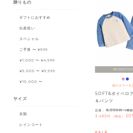
贈りもの
ギフトにおすすめ
出産祝い
スペシャル
ご予算 〜 ¥999
¥1,000 〜 ¥4,999
90/100/110/
¥5,000 〜 ¥9,999
¥10,000 〜
他のカラーを
SOFT&ポイベロ
サイズ
＆パンツ
6,930
定価：
（税込
衣類
50
3,465
税込
レインコート