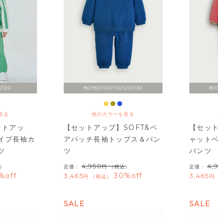
/120
80/90/100/110/120/130
80/
見る
他のカラーを見る
ットアッ
【セットアップ】SOFT&ベ
【セット
イプ長袖カ
アパッチ長袖トップス＆パン
ャット
ツ
ツ
パンツ
4,950
4,
）
定価：
（税込）
定価：
%off
30%off
3,465
3,465
税込
SALE
SALE