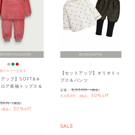
90/100/110/120/130
80/90/100/110
他のカラーを見る
【セットアップ】オリオトッ
アップ】SOFT&キ
プス＆パンツ
ベロア長袖トップス＆
6,930
定価：
（税込）
50%off
3,465
税込
950
（税込）
30%off
税込
SALE