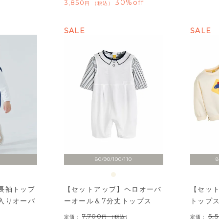
30%off
3,850
税込
SALE
SALE
80/90/100/110
8
長袖トップ
【セットアップ】ヘロオーバ
【セッ
入りオーバ
ーオール＆7分丈トップス
トップ
7,700
5,
定価：
（税込）
定価：