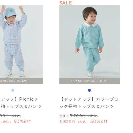
SALE
0/90/100/110/120
80/90/100/110/120/130
アップ】Picnicチ
【セットアップ】カラーブロ
長袖トップス＆パンツ
ック長袖トップス＆パンツ
700
7,700
（税込）
定価：
（税込）
50%off
50%off
3,850
税込
税込