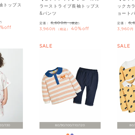
袖トップス
ラーストライプ長袖トップス
ックカ
&パンツ
ョート
込）
6,600
6,
定価：
（税込）
定価：
%off
40%off
3,960
3,960
税込
SALE
SALE
20/130
80/90/100/110/120
80/