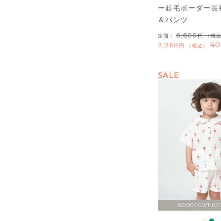
ー起毛ボーダー長
＆パンツ
6,600
定価：
（税
40
3,960
税込
SALE
80/90/100/110/1