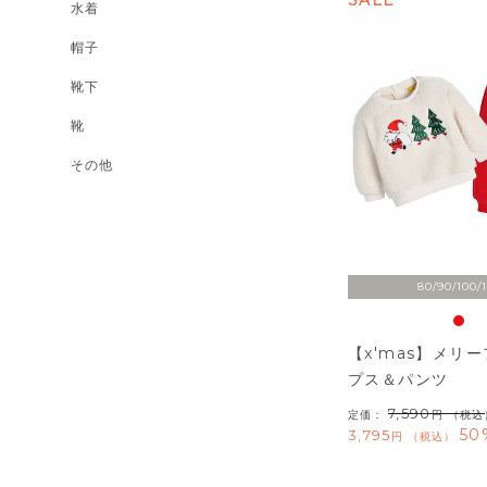
SALE
水着
帽子
靴下
靴
その他
80/90/100/
【x'mas】メリ
プス＆パンツ
7,590
定価：
（税込
50
3,795
税込