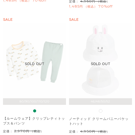
1,485
70%off
税込
4,950
定価：
（税込）
1,485
70%off
税込
SALE
SALE
SOLD OUT
SOLD OUT
80/90/100/110/120
46/48/50/52
【ルームウェア】クリップレティトッ
ノーティッド クリームバニーバケッ
プス＆パンツ
トハット
2,970
4,950
定価：
（税込）
定価：
（税込）