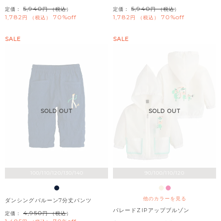
5,940
5,940
定価：
（税込）
定価：
（税込）
1,782
70%off
1,782
70%off
税込
税込
SALE
SALE
SOLD OUT
SOLD OUT
100/110/120/130/140
90/100/110/120
他のカラーを見る
ダンシングバルーン7分丈パンツ
パレードZIPアップブルゾン
4,950
定価：
（税込）