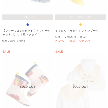
80/90/100
140/150/160/170
【フォーマル3点セット】アフターシ
キャロットラビットレインブーツ
ャツ＆パンツ＆蝶ネクタイ
4,950
定価：
（税込）
9,900
2,475
50%off
税込
税込
SALE
SALE
SOLD OUT
SOLD OUT