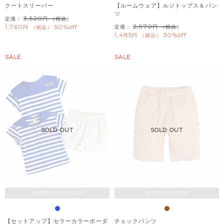
クートスリーパー
【ルームウェア】ルジトップス＆パン
ツ
3,520
定価：
（税込）
2,970
1,760
50%off
定価：
（税込）
税込
1,485
50%off
税込
SALE
SALE
SOLD OUT
SOLD OUT
80/90/100/110/120
90/100/110/120
【セットアップ】セラーカラーボーダ
チェックパンツ