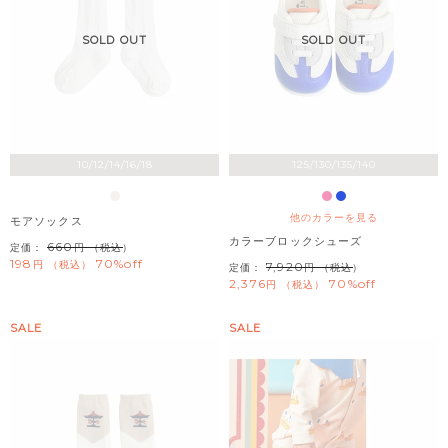
SOLD OUT
SOLD OUT
10/12/14/16/18
125/130/135/140
他のカラーを見る
モアソックス
カラーブロックシューズ
660
定価：
（税込）
198
70%off
税込
7,920
定価：
（税込）
2,376
70%off
税込
SALE
SALE