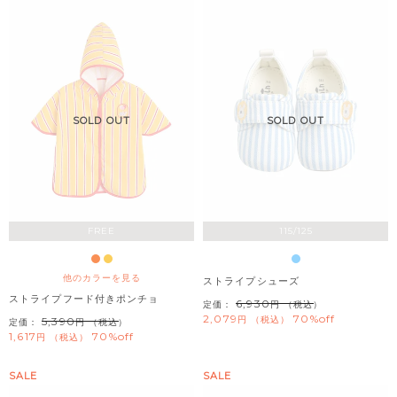
SOLD OUT
SOLD OUT
FREE
115/125
他のカラーを見る
ストライプシューズ
ストライプフード付きポンチョ
6,930
定価：
（税込）
2,079
70%off
税込
5,390
定価：
（税込）
1,617
70%off
税込
SALE
SALE