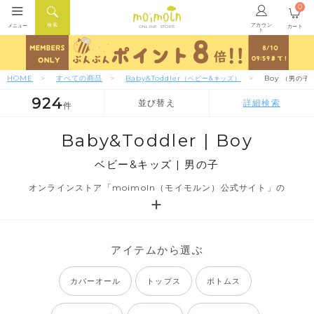
0
アカウン
検索
メニュー
カート
ONLINE STORE
ト
HOME
すべての商品
Baby&Toddler
Boy
（ベビー&キッズ）
（男の子
924
並び替え
詳細検索
件
人気順
新着順
価格が安い順
Baby&Toddler | Boy
ベビー&キッズ | 男の子
オンラインストア「moimoln（モイモルン）公式サイト」の
アイテムから選ぶ
カバーオール
トップス
ボトムス