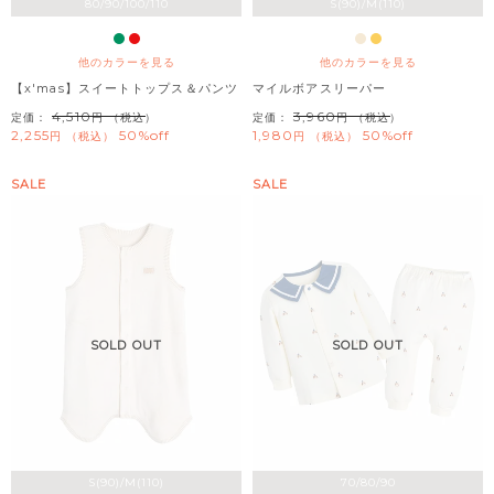
80/90/100/110
S(90)/M(110)
他のカラーを見る
他のカラーを見る
【x'mas】スイートトップス＆パンツ
マイルボアスリーパー
4,510
3,960
定価：
（税込）
定価：
（税込）
2,255
50%off
1,980
50%off
税込
税込
SALE
SALE
SOLD OUT
SOLD OUT
S(90)/M(110)
70/80/90