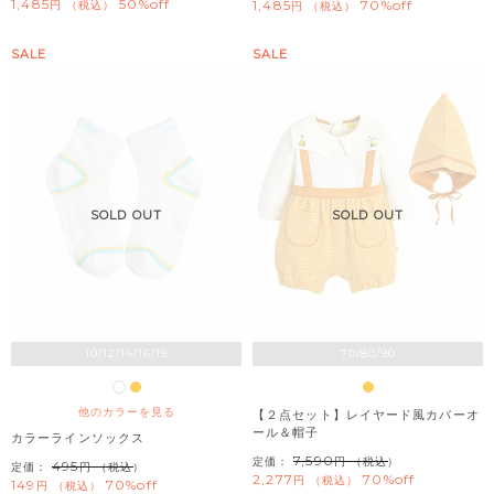
1,485
50%off
1,485
70%off
税込
税込
SALE
SALE
SOLD OUT
SOLD OUT
10/12/14/16/18
70/80/90
他のカラーを見る
【２点セット】レイヤード風カバーオ
ール＆帽子
カラーラインソックス
7,590
定価：
（税込）
495
定価：
（税込）
2,277
70%off
税込
149
70%off
税込