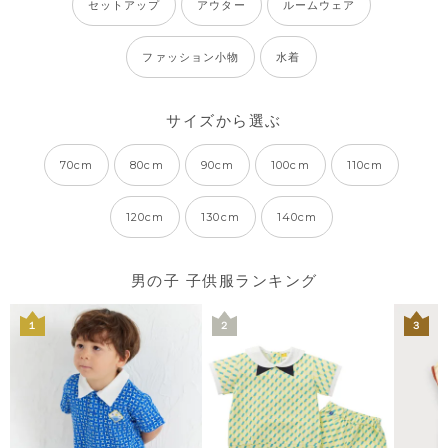
セットアップ
アウター
ルームウェア
ファッション小物
水着
サイズから選ぶ
70cm
80cm
90cm
100cm
110cm
120cm
130cm
140cm
男の子 子供服ランキング
１
２
３