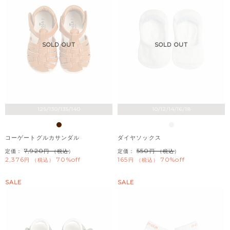
SOLD OUT
SOLD OUT
125/130/135/140
10/12/14/16/18
コーゲートグルカサンダル
ダイヤソックス
7,920
550
定価：
（税込）
定価：
（税込）
2,376
70%off
165
70%off
税込
税込
SALE
SALE