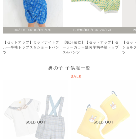
80/90/100/110/120/130
80/90/100/110/120/130
80/
【セットアップ】ミッドナイトブ
【吸汗速乾】【セットアップ】セ
【セット
ルー半袖トップス＆ショートパン
ーラーカラー幾何学柄半袖トップ
ショルダ
ツ
ス&パンツ
ツ
男の子 子供服一覧
SALE
SOLD OUT
SOLD OUT