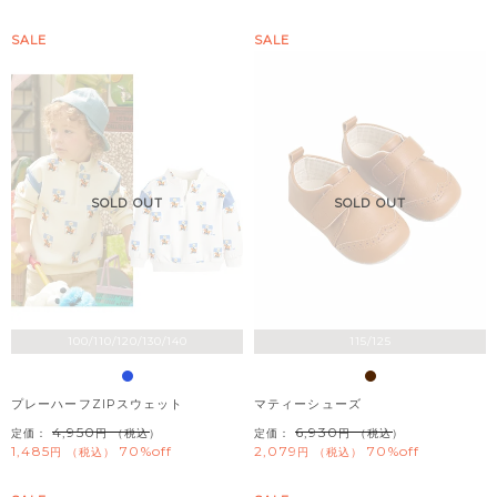
SALE
SALE
SOLD OUT
SOLD OUT
100/110/120/130/140
115/125
プレーハーフZIPスウェット
マティーシューズ
4,950
6,930
定価：
（税込）
定価：
（税込）
1,485
70%off
2,079
70%off
税込
税込