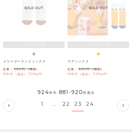
SOLD OUT
SOLD OUT
10/12/14/16/18
10/12/14/16/18
メリーゴーランドソックス
マグソックス
660
660
定価：
（税込）
定価：
（税込）
198
70%off
198
70%off
税込
税込
924
881
-
920
件中
件表示
1
…
22
23
24