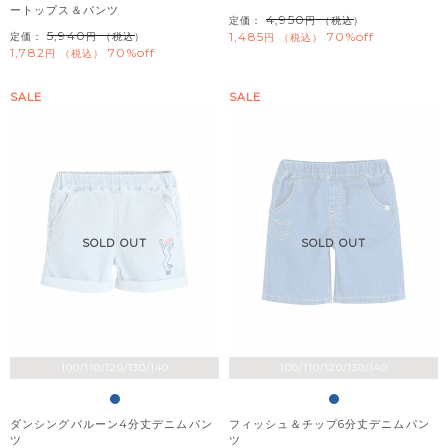
ートップス＆パンツ
4,950
定価：
（税込）
5,940
1,485
70%off
定価：
（税込）
税込
1,782
70%off
税込
SALE
SALE
SOLD OUT
SOLD OUT
100/110/120/130/140
100/110/120/130/140
ダンシングバルーン4分丈デニムパン
フィッシュ＆チップ6分丈デニムパン
ツ
ツ