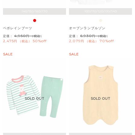
140/150/160/170
100/110/120/130/140
ペポレインブーツ
オープンランブルゾン
4,950
6,930
定価：
（税込）
定価：
（税込）
2,475
50%off
2,079
70%off
税込
税込
SALE
SALE
SOLD OUT
SOLD OUT