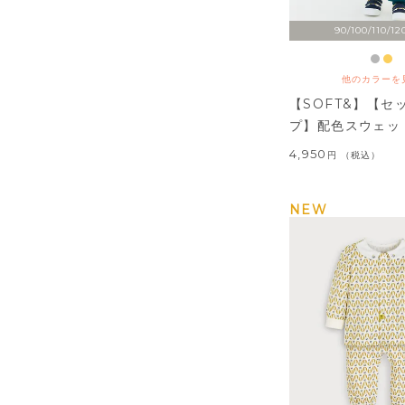
90/100/110/12
他のカラーを
【SOFT&】【セ
プ】配色スウェッ
4,950
税込
NEW