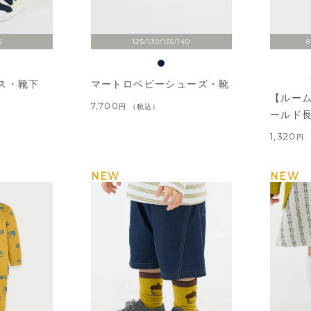
6
125/130/135/140
8
ス・靴下
マートロベビーシューズ・靴
【ルー
7,700
税込
ールド
1,320
NEW
NEW