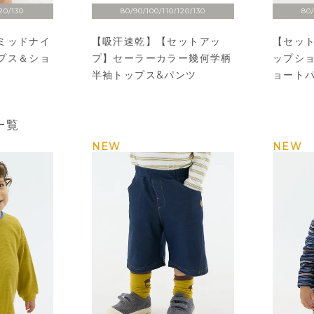
20/130
80/90/100/110/120/130
80/
ミッドナイ
【吸汗速乾】【セットアッ
【セッ
プス＆ショ
プ】セーラーカラー幾何学柄
ップシ
半袖トップス&パンツ
ョート
一覧
NEW
NEW