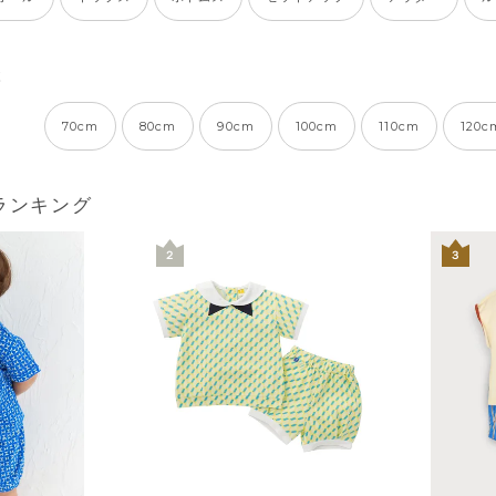
ぶ
70cm
80cm
90cm
100cm
110cm
120c
ランキング
２
３