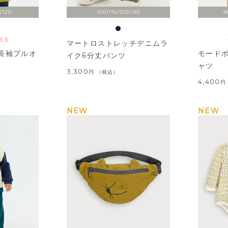
/120
100/110/120/130
9
見る
マートロストレッチデニムラ
長袖プルオ
モード
イク6分丈パンツ
ャツ
3,300
税込
4,400
NEW
NEW