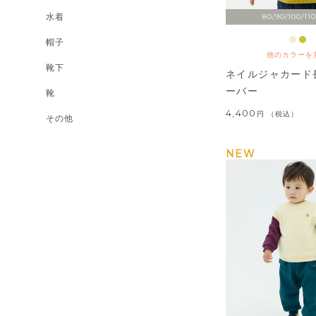
水着
80/90/100/110
帽子
他のカラーを
靴下
ネイルジャカード
ーバー
靴
4,400
税込
その他
NEW