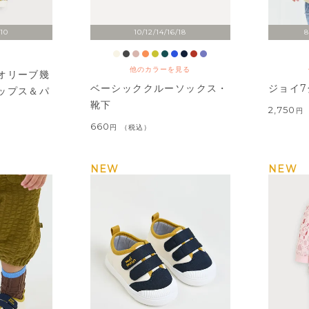
110
10/12/14/16/18
8
他のカラーを見る
オリーブ幾
ベーシッククルーソックス・
ジョイ7
ップス＆パ
靴下
2,750
660
税込
NEW
NEW