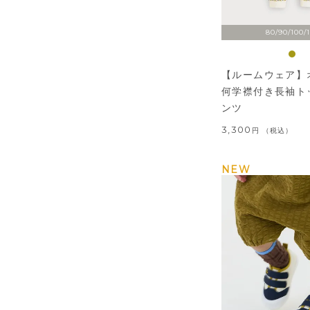
80/90/100/
【ルームウェア】
何学襟付き長袖ト
ンツ
3,300
税込
NEW