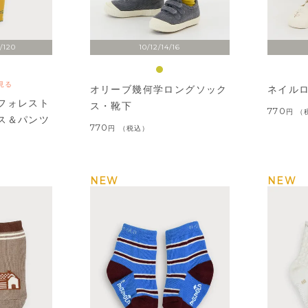
/120
10/12/14/16
見る
オリーブ幾何学ロングソック
ネイル
フォレスト
ス・靴下
770
ス＆パンツ
770
税込
NEW
NEW