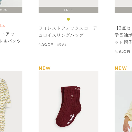
0/130
FREE
見る
フォレストフォックスコーデ
【2点
ットアッ
ュロイスリングバッグ
学長袖
ト＆パンツ
ット帽
4,950
税込
4,950
NEW
NEW