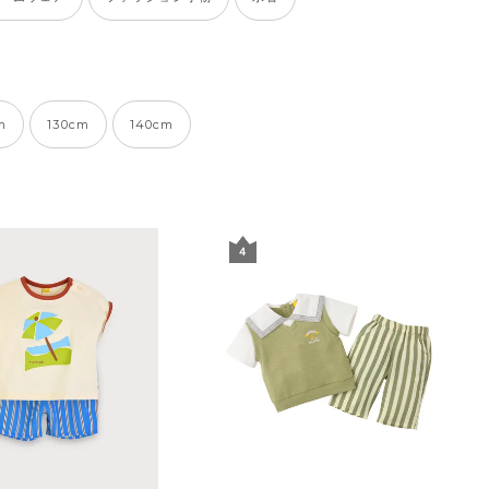
m
130cm
140cm
４