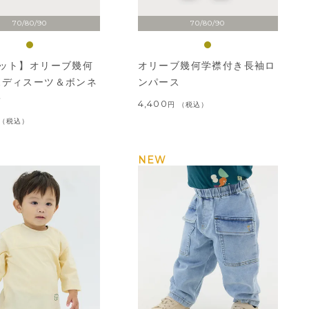
70/80/90
70/80/90
セット】オリーブ幾何
オリーブ幾何学襟付き長袖ロ
ボディスーツ＆ボンネ
ンパース
子
4,400
税込
税込
NEW