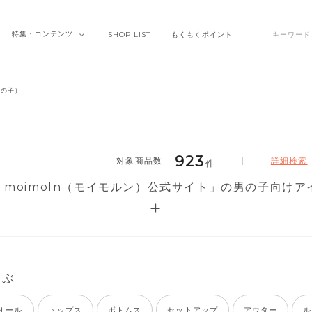
特集・
コンテンツ
SHOP
LIST
もくもく
ポイント
男の子）
923
詳細検索
件
moimoln（モイモルン）公式サイト」の男の子向けア
選ぶ
オール
トップス
ボトムス
セットアップ
アウター
ル