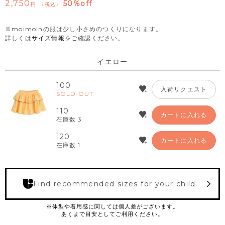
2,750
50%off
税込
※moimolnの服は少し小さめのつくりになります。
詳しくは
サイズ情報
をご確認ください。
イエロー
100
入荷リクエスト
SOLD OUT
110
カートに入れる
在庫数
3
120
カートに入れる
在庫数
1
Find recommended sizes for your child