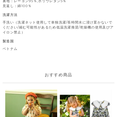
裏地：レーヨン95％,ポリウレタン5％
見返し：綿100％
洗濯方法
手洗い（洗濯ネット使用して単独洗濯/長時間水に浸け置かないで
ください/縮む可能性があるため低温洗濯推奨/乾燥機の使用及びア
イロン禁止）
製造国
ベトナム
おすすめ商品