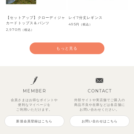
【セットアップ】クローディジャ
レイ7分丈レギンス
カードトップス＆パンツ
495
円
（税込）
2,970
円
（税込）
もっと見る
MEMBER
CONTACT
会員さまはお得なポイントや
外部サイトや実店舗でご購入の
便利な
マイページを
商品不良や
在庫などは各店舗に
ご利用いただけます。
お問い合わせください。
新規会員登録はこちら
お問い合わせはこちら
ジオアンバランスワンピース
マッキン半袖シャツ
【セットアップ】トイ総柄トップ
トゥーユーノースリーブ
【セットアップ】ルミスフリルポ
サンライズセーラーワンピース
【SOFT＆】カラーボーダートッ
【2点セット】ミエルカーディガ