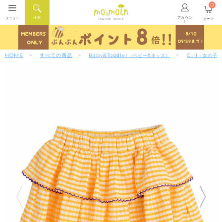
0
アカウン
検索
メニュー
カート
ONLINE STORE
ト
HOME
すべての商品
Baby&Toddler
Girl
（ベビー&キッズ）
（女の子