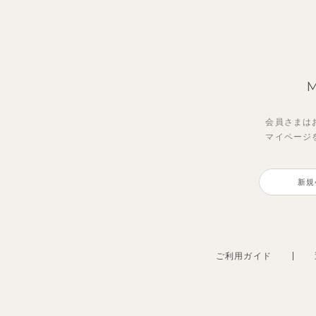
会員さまは
マイページ
ジオアンバランスワンピース
【セットアップ】トイ総柄トップ
【セ
【S
ス＆パンツ
イン
プス
新規
2,970
円
（税込）
2,475
1,98
990
円
（税込）
ご利用ガイド