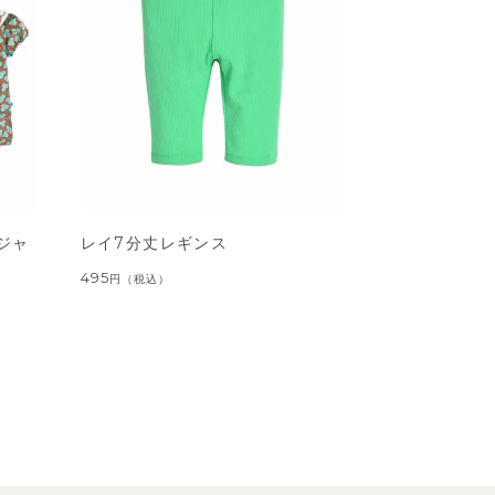
ジャ
レイ7分丈レギンス
495
円
（税込）