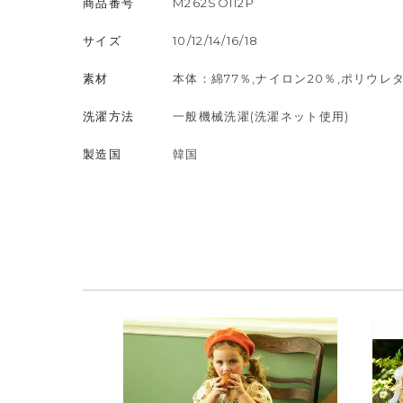
商品番号
M262SOI12P
サイズ
10/12/14/16/18
素材
本体：綿77％,ナイロン20％,ポリウレ
洗濯方法
一般機械洗濯(洗濯ネット使用)
製造国
韓国