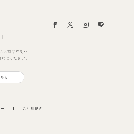
CT
入の
商品不良や
合わせください。
サンライズセーラーワンピース
【2点セット】ミエルカーディガ
ン＆ワンピース
こちら
2,970
円
（税込）
3,960
円
（税込）
シー
ご利用規約