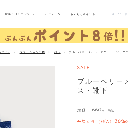
特集・
コンテンツ
SHOP
LIST
もくもく
ポイント
ファッション小物
靴下
ブルーベリーメッシュスニーカーソック
女の子）
SALE
ブルーベリー
ス・靴下
660
定価：
（税込）
462
税込
30%o