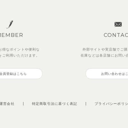
MEMBER
CONTA
お得なポイントや
便利な
外部サイトや実店舗でご購
を
ご利用いただけます。
在庫などは各店舗に
お問い
ットアップ】ルミスフリルポ
OFT＆】カラーボーダートッ
マッキン半袖シャツ
トゥーユーノースリーブ
トトップス＆パンツ
会員登録はこちら
お問い合わせは
3,465
495
円
（税込）
円
（税込）
0
円
円
（税込）
（税込）
運営会社
特定商取引法に基づく表記
プライバシーポリ