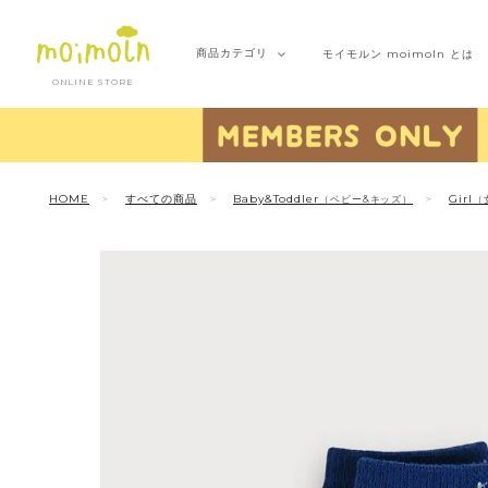
商品
カテゴリ
モイモルン
moimoln とは
ONLINE STORE
HOME
すべての商品
Baby&Toddler
Girl
（ベビー&キッズ）
（