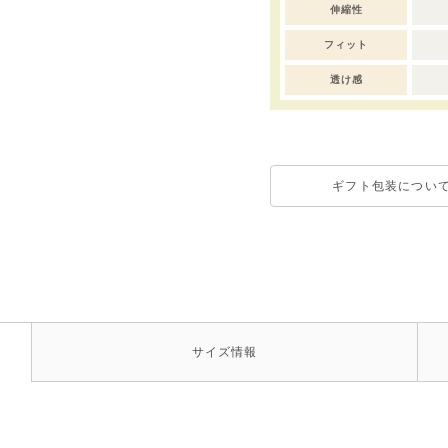
伸縮性
フィット
透け感
ギフト包装につい
サイズ
情報