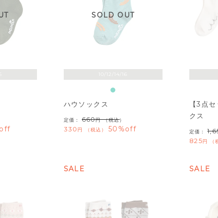
UT
SOLD OUT
6
10/12/14/16
ハウソックス
【3点
クス
660
定価：
（税込）
off
50%off
330
税込
1,
定価：
825
SALE
SALE