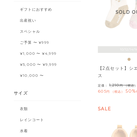
ギフトにおすすめ
SOLD O
出産祝い
スペシャル
ご予算 〜 ¥999
10/12/14/1
¥1,000 〜 ¥4,999
¥5,000 〜 ¥9,999
【2点セット】シ
ス
¥10,000 〜
1,210
定価：
（税込
50%
605
税込
サイズ
SALE
衣類
レインコート
水着