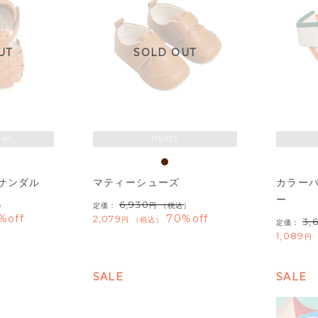
UT
SOLD OUT
140
115/125
サンダル
マティーシューズ
カラー
ー
6,930
）
定価：
（税込）
%off
70%off
2,079
税込
3,
定価：
1,089
SALE
SALE