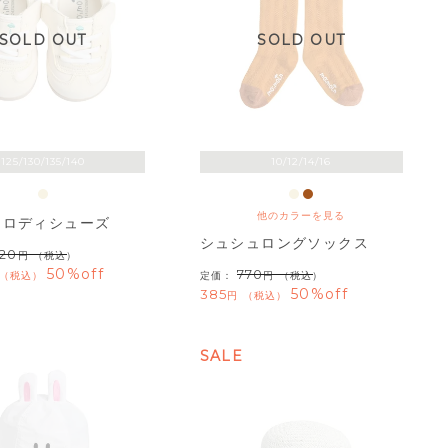
SOLD OUT
SOLD OUT
125/130/135/140
10/12/14/16
他のカラーを見る
メロディシューズ
シュシュロングソックス
920
（税込）
50%off
770
税込
定価：
（税込）
50%off
385
税込
SALE