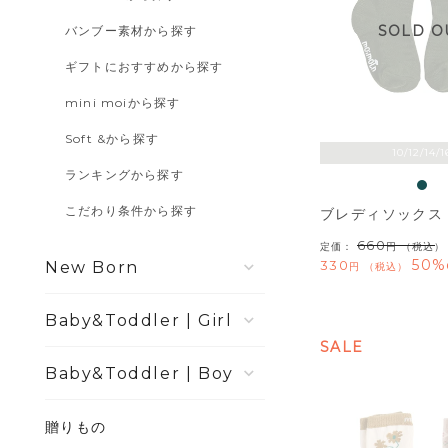
SOLD O
バンブー素材から探す
ギフトにおすすめから探す
mini moiから探す
Soft &から探す
10/12/14/1
ランキングから探す
こだわり条件から探す
ブレディソックス
660
定価：
（税込）
50%
330
New Born
税込
Girl
SALE
Boy
贈りもの