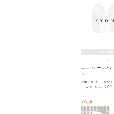
SOLD O
10/12/14/16
ロエンレースバン
ス
880
定価：
（税込）
70%
264
税込
SALE