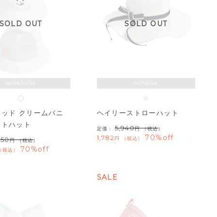
SOLD OUT
SOLD OUT
46/48/50/52
50/52/54
ヘイリーストローハット
ッド クリームバニ
ットハット
5,940
定価：
（税込）
70%off
1,782
税込
950
（税込）
70%off
税込
SALE