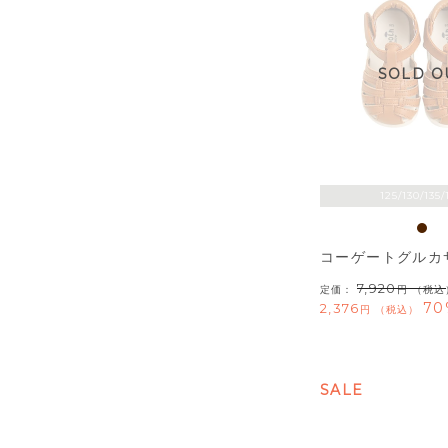
SOLD O
125/130/135/
コーゲートグルカ
7,920
定価：
（税込
70
2,376
税込
SALE