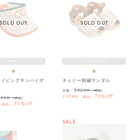
SOLD OUT
SOLD OUT
48/52
125/130/135/140
パイピングサンバイザ
チェリー刺繍サンダル
7,920
定価：
（税込）
70%off
2,376
税込
630
（税込）
70%off
税込
SALE