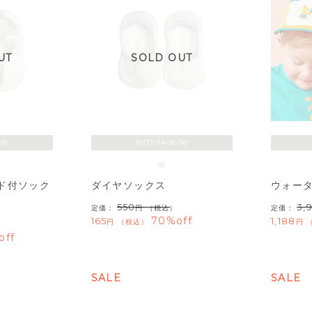
UT
SOLD OUT
/18
10/12/14/16/18
ド付ソック
ダイヤソックス
ウォー
550
3,
定価：
（税込）
定価：
70%off
165
1,188
税込
off
SALE
SALE