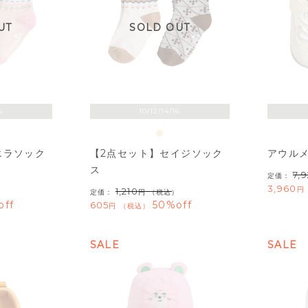
UT
SOLD OUT
6
10/12/14/16
エラソック
【2点セット】セイジソック
アウル
ス
7,
定価：
3,960
1,210
）
定価：
（税込）
off
50%off
605
税込
SALE
SALE