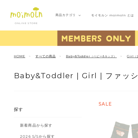
商品
カテゴリ
モイモルン
moimoln とは
ONLINE STORE
HOME
すべての商品
Baby&Toddler
Girl
（ベビー&キッズ）
（
Baby&Toddler |
Girl |
ファッ
SALE
探す
新着商品から探す
2026 S/Sから探す