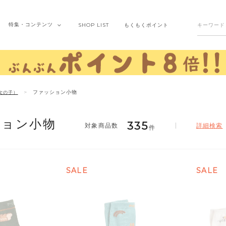
特集・
コンテンツ
SHOP
LIST
もくもく
ポイント
ファッション小物
女の子）
ション小物
335
詳細検索
件
SALE
SALE