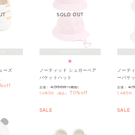
UT
SOLD OUT
140
46/48/50/52
ューズ
ノーティッド シュガーベア
ノーティ
バケットハット
ーバケ
）
%off
4,950
4,
定価：
（税込）
定価：
70%off
1,485
1,485
税込
SALE
SALE