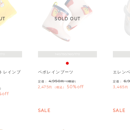
UT
SOLD OUT
170
140/150/160/170
トレインブ
ペポレインブーツ
エレン
4,950
6,
定価：
（税込）
定価：
50%off
2,475
3,465
税込
）
%off
SALE
SALE