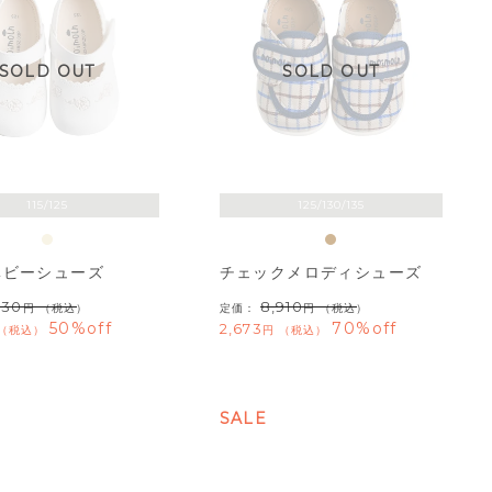
SOLD OUT
SOLD OUT
115/125
125/130/135
ベビーシューズ
チェックメロディシューズ
930
8,910
（税込）
定価：
（税込）
50%off
70%off
2,673
税込
税込
SALE