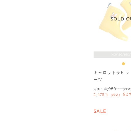
SOLD O
140/150/160/
キャロットラビッ
ーツ
4,950
定価：
（税込
50
2,475
税込
SALE