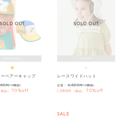
SOLD OUT
SOLD OUT
46/48/50/52
50/52/54
ターベアーキャップ
レースワイドハット
960
4,620
（税込）
定価：
（税込）
70%off
70%off
1,386
税込
税込
SALE