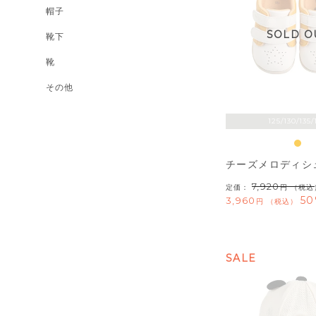
帽子
SOLD O
靴下
靴
その他
125/130/135/
チーズメロディシ
7,920
定価：
（税込
50
3,960
税込
SALE