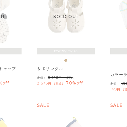
UT
SOLD OUT
125/130/135/140
キャップ
サボサンダル
カラー
8,910
）
定価：
（税込）
%off
70%off
2,673
49
税込
定価：
149
SALE
SALE