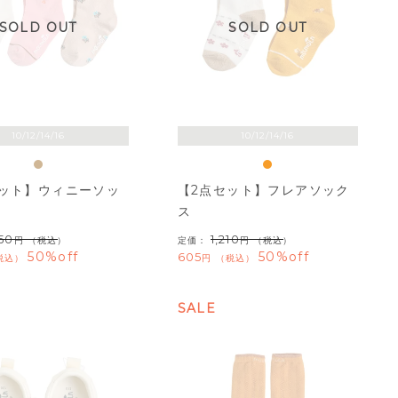
SOLD OUT
SOLD OUT
10/12/14/16
10/12/14/16
セット】ウィニーソッ
【2点セット】フレアソック
ス
650
1,210
（税込）
定価：
（税込）
50%off
50%off
605
税込
税込
SALE