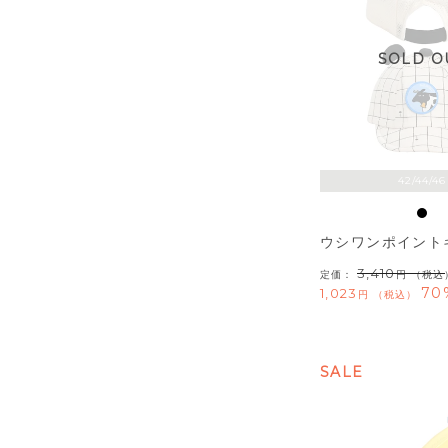
SOLD O
42/44/46
ウシワンポイント
3,410
定価：
（税込
70
1,023
税込
SALE