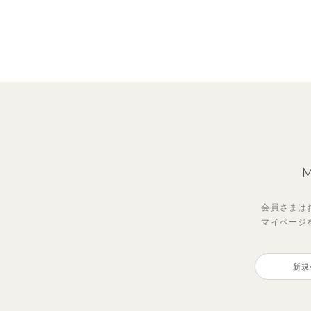
会員さまは
マイページ
ジオアンバランスワンピース
【セットアップ】トイ総柄トップ
【セ
【S
ス＆パンツ
イン
プス
新規
2,970
円
（税込）
2,475
1,98
990
円
（税込）