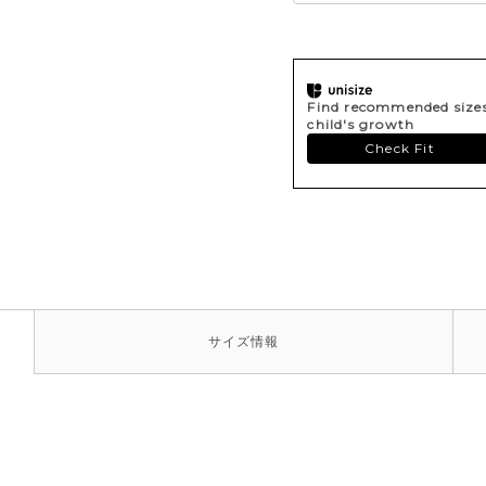
Find recommended sizes 
child's growth
Check Fit
サイズ
情報