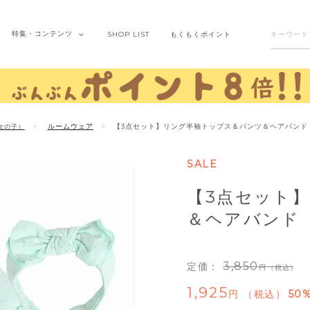
特集・
コンテンツ
SHOP
LIST
もくもく
ポイント
ルームウェア
【3点セット】リング半袖トップス＆パンツ＆ヘアバンド
女の子）
SALE
【3点セット
＆ヘアバンド
3,850
定価：
（税込）
1,925
税込
50%