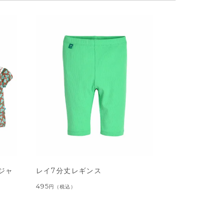
ジャ
レイ7分丈レギンス
495
円
（税込）