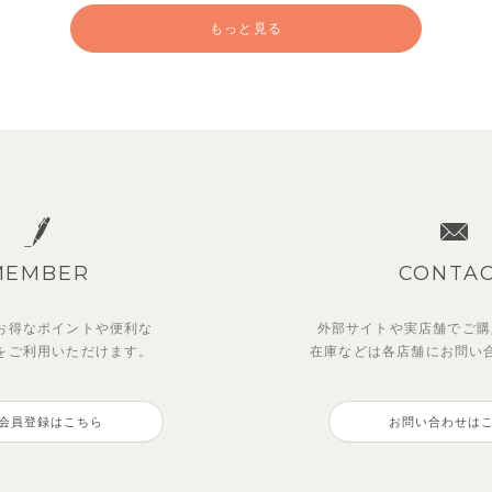
もっと見る
MEMBER
CONTA
お得なポイントや
便利な
外部サイトや実店舗でご購
を
ご利用いただけます。
在庫などは各店舗に
お問い
ットアップ】ルミスフリルポ
OFT＆】カラーボーダートッ
マッキン半袖シャツ
トゥーユーノースリーブ
トトップス＆パンツ
会員登録はこちら
お問い合わせは
3,465
495
円
（税込）
円
（税込）
0
円
円
（税込）
（税込）