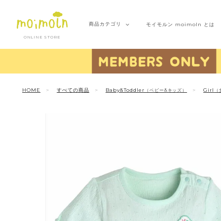
商品
カテゴリ
モイモルン
moimoln とは
ONLINE STORE
HOME
すべての商品
Baby&Toddler
Girl
（ベビー&キッズ）
（