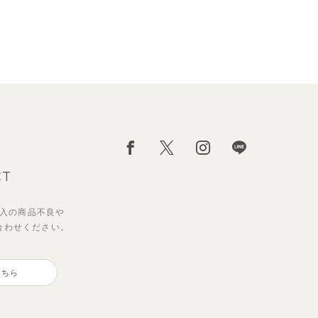
CT
入の
商品不良や
合わせください。
サンライズセーラーワンピース
【2点セット】ミエルカーディガ
ン＆ワンピース
こちら
2,970
円
（税込）
3,960
円
（税込）