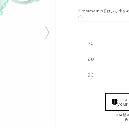
※moimolnの服は少し小
い。
70
80
90
Find
your