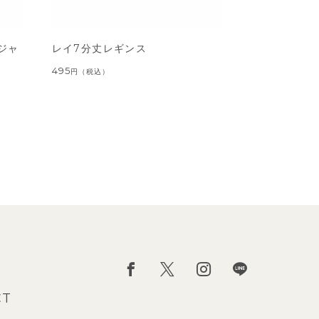
ジャ
レイ7分丈レギンス
495
円
（税込）
CT