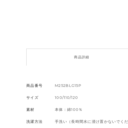
商品
詳細
商品番号
M252BLG15P
サイズ
100/110/120
素材
本体：綿100％
洗濯方法
手洗い（長時間水に浸け置かないでく