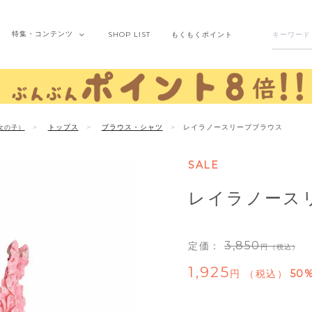
特集・
コンテンツ
SHOP
LIST
もくもく
ポイント
トップス
ブラウス・シャツ
レイラノースリーブブラウス
女の子）
SALE
レイラノース
3,850
定価：
（税込）
1,925
税込
50%