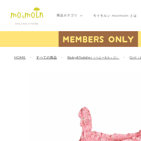
商品
カテゴリ
モイモルン
moimoln とは
ONLINE STORE
HOME
すべての商品
Baby&Toddler
Girl
（ベビー&キッズ）
（