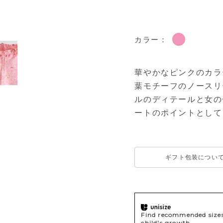
カラー：
華やかなピンクのカラ
葉モチーフのノースリ
ルのディテールと女の
ートのポイントとして
ギフト包装につい
Find recommended sizes 
child's growth