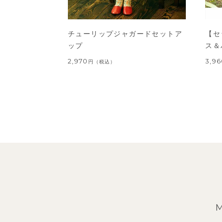
チューリップジャガードセットア
【セ
ップ
ス＆
2,970
3,9
円
（税込）