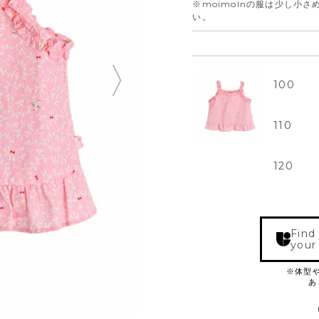
※moimolnの服は少し小
い。
100
110
120
Find
your