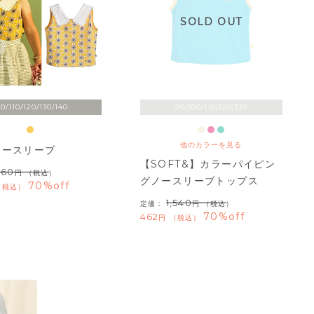
SOLD OUT
00/110/120/130/140
90/100/110/120/130
他のカラーを見る
ノースリーブ
【SOFT&】カラーパイピン
960
（税込）
グノースリーブトップス
70%off
税込
1,540
定価：
（税込）
70%off
462
税込