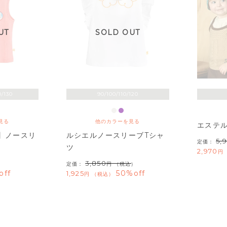
UT
SOLD OUT
0/130
90/100/110/120
見る
他のカラーを見る
エステ
ム】ノースリ
ルシエルノースリーブTシャ
5,
定価：
ツ
2,970
3,850
）
定価：
（税込）
off
50%off
1,925
税込