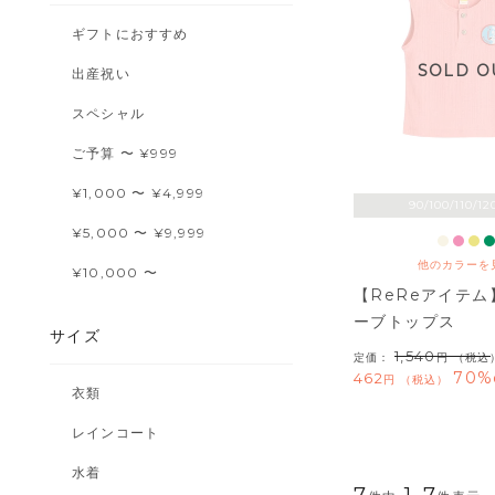
ギフトにおすすめ
SOLD O
出産祝い
スペシャル
ご予算 〜 ¥999
¥1,000 〜 ¥4,999
90/100/110/12
¥5,000 〜 ¥9,999
他のカラーを
¥10,000 〜
【ReReアイテ
ーブトップス
サイズ
1,540
定価：
（税込
70%
462
税込
衣類
レインコート
水着