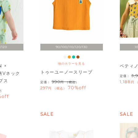
/120
90/100/110/120/130
1
他のカラーを見る
 ×
ベティ
トゥーユーノースリーブ
X柄Vネック
3,
定価：
プス
990
1,188
定価：
（税込）
70%off
297
税込
）
off
SALE
SALE