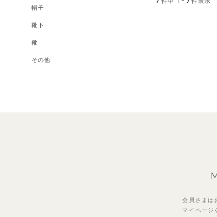
7
1
-
7
件中
件表示
帽子
靴下
靴
その他
会員さまは
マイページ