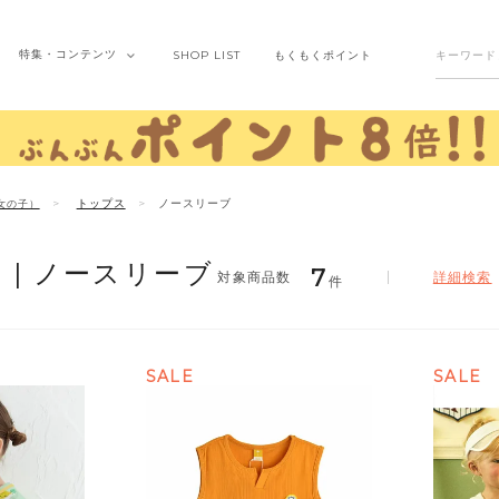
特集・
コンテンツ
SHOP
LIST
もくもく
ポイント
トップス
ノースリーブ
女の子）
 |
ノースリーブ
7
詳細検索
件
SALE
SALE