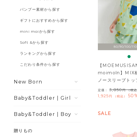
バンブー素材から探す
ギフトにおすすめから探す
mini moiから探す
Soft &から探す
80/90/100/110
ランキングから探す
こだわり条件から探す
【MOEMUSISAN
moimoln】MI
ノースリーブトッ
New Born
3,850
定価：
（税込
50%
1,925
税込
Girl
SALE
Boy
贈りもの