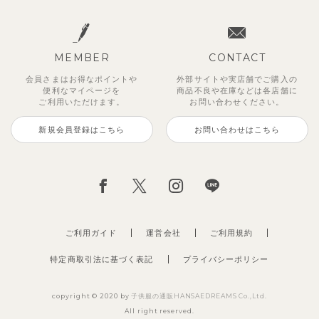
MEMBER
CONTACT
会員さまはお得なポイントや
外部サイトや実店舗でご購入の
便利な
マイページを
商品不良や
在庫などは各店舗に
ご利用いただけます。
お問い合わせください。
新規会員登録はこちら
お問い合わせはこちら
【セットアップ】サンシャイン＆
ベリー＆フラワーフリル半袖ワン
【セットアップ】レトロダイヤモ
【セットアップ】サマードロップ
【吸汗速乾】【セットアップ】リ
【セットアップ】ギンガムセーラ
【セットアップ】鹿の子半袖ポロ
【セットアップ】クロコ＆ボート
ボート半袖トップス&パンツ
ピース
スリン半袖トップス＆ショートパ
ショルダートップス&ショートパ
ボンカラー幾何学柄半袖トップス
ーカラー半袖トップス＆ハーフパ
シャツ＆パンツ
ボーダー柄フレンチスリーブTシ
ンツ
ンツ
&パンツ
ンツ
ャツ＆パン
2,750
2,750
3,300
円
円
（税込）
（税込）
円
（税込）
4,620
2,695
2,475
2,750
2,200
円
円
（税込）
（税込）
円
円
円
（税込）
（税込）
（税込）
ご利用ガイド
運営会社
ご利用規約
特定商取引法に基づく表記
プライバシーポリシー
copyright © 2020 by
子供服の通販HANSAEDREAMS Co.,Ltd.
All right reserved.