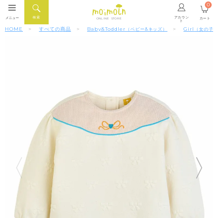
0
アカウン
検索
メニュー
カート
ONLINE STORE
ト
HOME
すべての商品
Baby&Toddler
Girl
（ベビー&キッズ）
（女の子