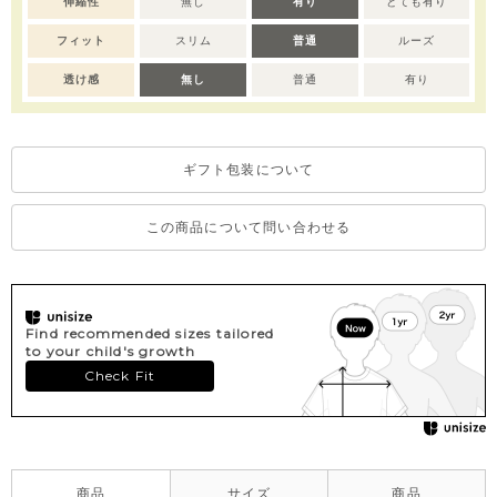
伸縮性
無し
有り
とても有り
フィット
スリム
普通
ルーズ
透け感
無し
普通
有り
ギフト包装について
この商品について問い合わせる
Find recommended sizes tailored
to your child's growth
Check Fit
商品
サイズ
商品