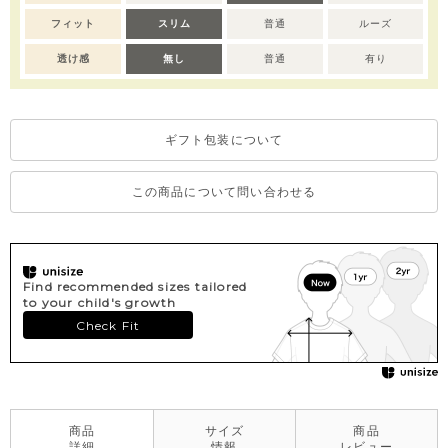
フィット
スリム
普通
ルーズ
透け感
無し
普通
有り
ギフト包装について
この商品について問い合わせる
Find recommended sizes tailored
to your child's growth
Check Fit
商品
サイズ
商品
詳細
情報
レビュー