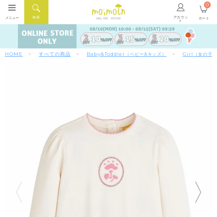
0
アカウン
検索
メニュー
カート
ONLINE STORE
ト
HOME
すべての商品
Baby&Toddler
Girl
（ベビー&キッズ）
（女の子