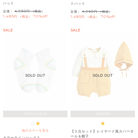
ハット
トハット
4,950
4,950
定価：
（税込）
定価：
（税込）
1,485
70%off
1,485
70%off
税込
税込
SALE
SALE
SOLD OUT
SOLD OUT
10/12/14/16/18
70/80/90
他のカラーを見る
【２点セット】レイヤード風カバーオ
ール＆帽子
カラーラインソックス