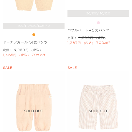
90/100/110/120
100/110/120/130/140
バブルハート4分丈パンツ
4,290
定価：
（税込）
ドーナツガール7分丈パンツ
1,287
70%off
税込
4,950
定価：
（税込）
1,485
70%off
税込
SALE
SALE
SOLD OUT
SOLD OUT