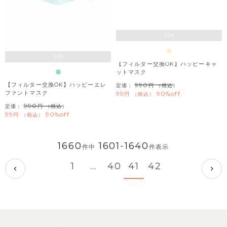
S/M
S/M
【フィルター交換OK】ハッピーキャ
ットマスク
990
【フィルター交換OK】ハッピーエレ
定価：
（税込）
ファントマスク
99
90%off
税込
990
定価：
（税込）
99
90%off
税込
1660
1601
-
1640
件中
件表示
1
…
40
41
42