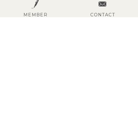
MEMBER
CONTACT
会員さまはお得なポイントや
外部サイトや実店舗でご購入の
便利な
マイページを
商品不良や
在庫などは各店舗に
ご利用いただけます。
お問い合わせください。
新規会員登録はこちら
お問い合わせはこちら
ご利用ガイド
運営会社
ご利用規約
特定商取引法に基づく表記
プライバシーポリシー
copyright © 2020 by
子供服の通販HANSAEDREAMS Co.,Ltd.
All right reserved.