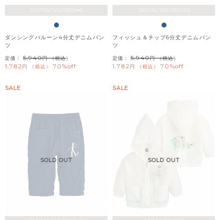
100/110/120/130/140
100/110/120/130/140
ダンシングバルーン4分丈デニムパン
フィッシュ＆チップ6分丈デニムパン
ツ
ツ
5,940
5,940
定価：
（税込）
定価：
（税込）
1,782
70%off
1,782
70%off
税込
税込
SALE
SALE
SOLD OUT
SOLD OUT