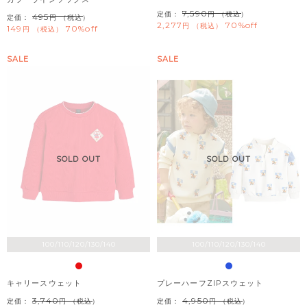
7,590
定価：
（税込）
495
定価：
（税込）
2,277
70%off
税込
149
70%off
税込
SALE
SALE
SOLD OUT
SOLD OUT
100/110/120/130/140
100/110/120/130/140
キャリースウェット
プレーハーフZIPスウェット
3,740
4,950
定価：
（税込）
定価：
（税込）