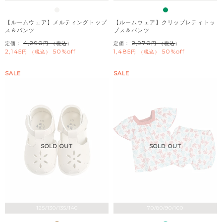
【ルームウェア】メルティングトップ
【ルームウェア】クリップレティトッ
ス＆パンツ
プス＆パンツ
4,290
2,970
定価：
（税込）
定価：
（税込）
2,145
50%off
1,485
50%off
税込
税込
SALE
SALE
SOLD OUT
SOLD OUT
125/130/135/140
70/80/90/100