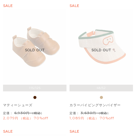
SALE
SALE
SOLD OUT
SOLD OUT
115/125
48/52
マティーシューズ
カラーパイピングサンバイザー
6,930
3,630
定価：
（税込）
定価：
（税込）
2,079
70%off
1,089
70%off
税込
税込
SALE
SALE