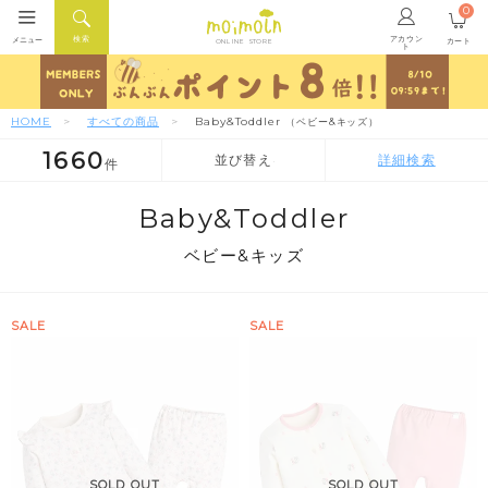
0
アカウン
検索
メニュー
カート
ONLINE STORE
ト
HOME
すべての商品
Baby&Toddler
（ベビー&キッズ）
1660
並び替え
詳細検索
件
人気順
新着順
価格が安い順
Baby&Toddler
ベビー&キッズ
SALE
SALE
SOLD OUT
SOLD OUT