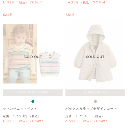
1,122
70%off
1,485
70%off
税込
税込
SALE
SALE
SOLD OUT
SOLD OUT
100/110/120/130/140
90/100/110/120
サマンサニットベスト
バックスカラップデザインコート
5,390
11,990
定価：
（税込）
定価：
（税込）
1,617
70%off
3,597
70%off
税込
税込