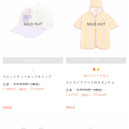
SOLD OUT
SOLD OUT
46/48/50/52
FREE
他のカラーを見る
ラビットティーカップキャップ
ストライプフード付きポンチョ
3,960
定価：
（税込）
1,188
70%off
税込
5,390
定価：
（税込）
1,617
70%off
税込
SALE
SALE