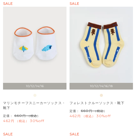
SALE
SALE
10/12/14/16
10/12/14/16/18
マリンモチーフスニーカーソックス・
フォレストクルーソックス・靴下
靴下
660
定価：
（税込）
660
462
30%off
定価：
（税込）
税込
462
30%off
税込
SALE
SALE