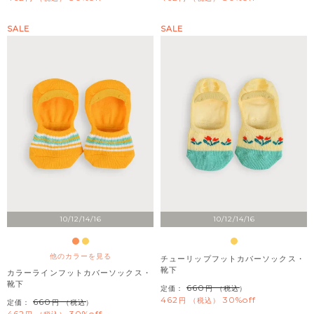
SALE
SALE
10/12/14/16
10/12/14/16
他のカラーを見る
チューリップフットカバーソックス・
靴下
カラーラインフットカバーソックス・
靴下
660
定価：
（税込）
462
30%off
税込
660
定価：
（税込）
462
30%off