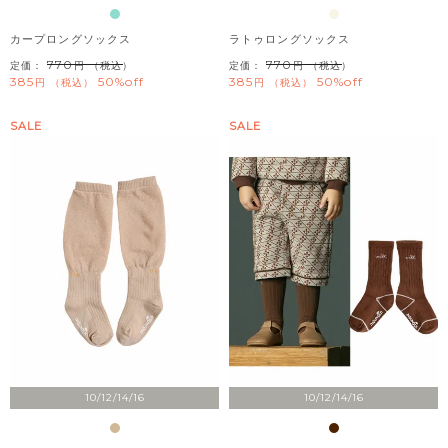
カープロングソックス
ラトゥロングソックス
770
770
定価：
（税込）
定価：
（税込）
385
50%off
385
50%off
税込
税込
SALE
SALE
10/12/14/16
10/12/14/16