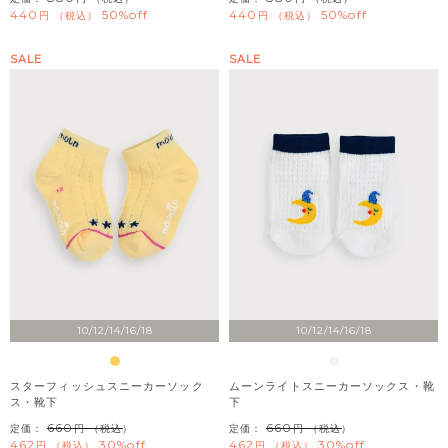
440
50%off
440
50%off
税込
税込
SALE
SALE
10/12/14/16/18
10/12/14/16/18
スターフィッシュスニーカーソック
ムーンライトスニーカーソックス・靴
ス・靴下
下
660
660
定価：
（税込）
定価：
（税込）
462
30%off
462
30%off
税込
税込