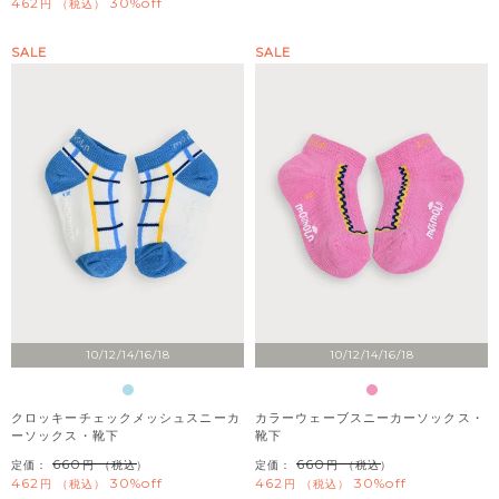
462
30%off
税込
SALE
SALE
10/12/14/16/18
10/12/14/16/18
クロッキーチェックメッシュスニーカ
カラーウェーブスニーカーソックス・
ーソックス・靴下
靴下
660
660
定価：
（税込）
定価：
（税込）
462
30%off
462
30%off
税込
税込