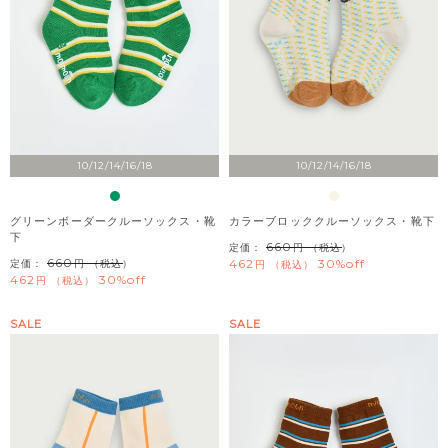
10/12/14/16/18
10/12/14/16/18
グリーンボーダークルーソックス・靴
カラーブロッククルーソックス・靴下
下
660
定価：
（税込）
660
462
30%off
定価：
（税込）
税込
462
30%off
税込
SALE
SALE