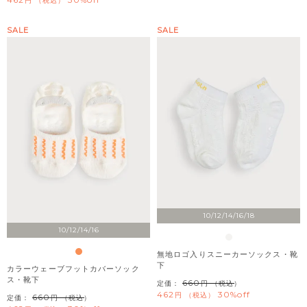
税込
SALE
SALE
10/12/14/16/18
10/12/14/16
無地ロゴ入りスニーカーソックス・靴
下
カラーウェーブフットカバーソック
ス・靴下
660
定価：
（税込）
462
30%off
税込
660
定価：
（税込）