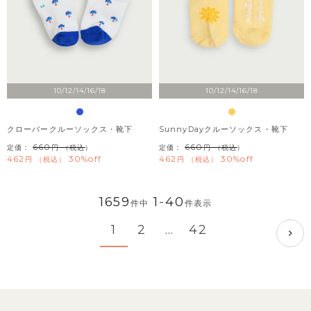
10/12/14/16/18
10/12/14/16/18
クローバークルーソックス・靴下
SunnyDayクルーソックス・靴下
660
660
定価：
（税込）
定価：
（税込）
462
30%off
462
30%off
税込
税込
1659
1
-
40
件中
件表示
1
2
…
42