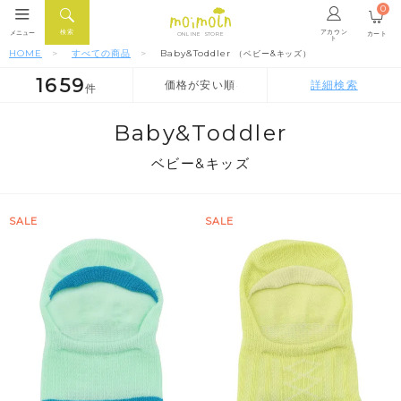
0
アカウン
検索
メニュー
カート
ONLINE STORE
ト
HOME
すべての商品
Baby&Toddler
（ベビー&キッズ）
1659
価格が安い順
詳細検索
件
人気順
新着順
価格が安い順
Baby&Toddler
ベビー&キッズ
SALE
SALE