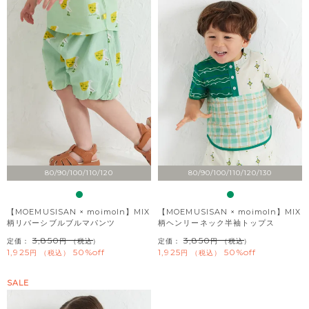
80/90/100/110/120
80/90/100/110/120/130
【MOEMUSISAN × moimoln】MIX
【MOEMUSISAN × moimoln】MIX
柄リバーシブルブルマパンツ
柄ヘンリーネック半袖トップス
3,850
3,850
定価：
（税込）
定価：
（税込）
1,925
50%off
1,925
50%off
税込
税込
SALE