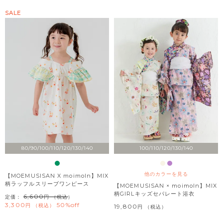
SALE
80/90/100/110/120/130/140
100/110/120/130/140
他のカラーを見る
【MOEMUSISAN X moimoln】MIX
柄ラッフルスリーブワンピース
【MOEMUSISAN × moimoln】MIX
柄GIRLキッズセパレート浴衣
6,600
定価：
（税込）
3,300
50%off
税込
19,800
税込