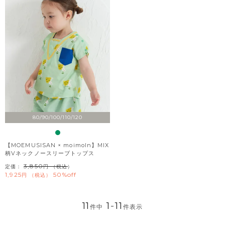
80/90/100/110/120
【MOEMUSISAN × moimoln】MIX
柄Vネックノースリーブトップス
3,850
定価：
（税込）
1,925
50%off
税込
11
1
-
11
件中
件表示