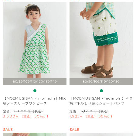
80/90/100/110/120/130/140
80/90/100/110/120/130
【MOEMUSISAN × moimoln】MIX
【MOEMUSISAN × moimoln】MIX
柄ノースリーブワンピース
柄パネル切り替えショートパンツ
6,600
3,850
定価：
（税込）
定価：
（税込）
3,300
50%off
1,925
50%off
税込
税込
SALE
SALE