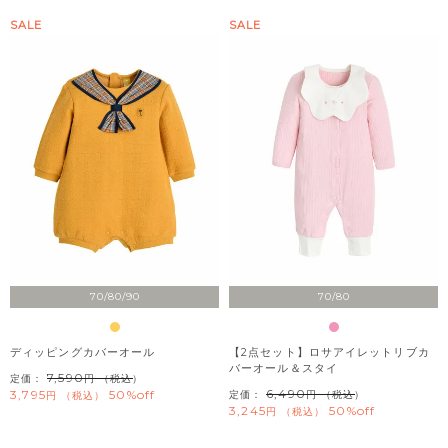
SALE
SALE
70/80/90
70/80
ディッピングカバーオール
【2点セット】ロサアイレットリブカ
バーオール＆スタイ
7,590
定価：
（税込）
6,490
3,795
50%off
定価：
（税込）
税込
3,245
50%off
税込