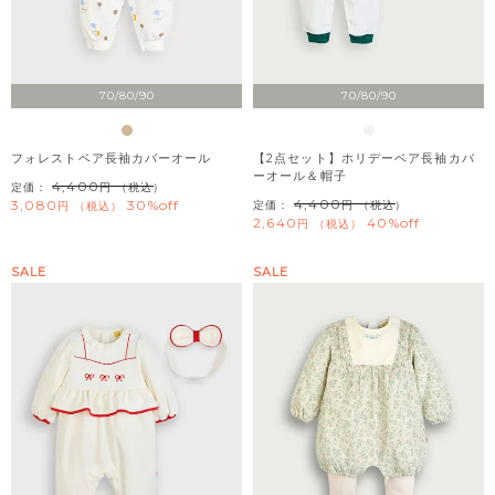
70/80/90
70/80/90
フォレストベア長袖カバーオール
【2点セット】ホリデーベア長袖カバ
ーオール＆帽子
4,400
定価：
（税込）
4,400
3,080
30%off
定価：
（税込）
税込
2,640
40%off
税込
SALE
SALE