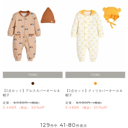
70/80
70/80
【2点セット】アルスカバーオール＆
【2点セット】クィリカバーオール＆
帽子
帽子
6,930
6,930
定価：
（税込）
定価：
（税込）
3,465
50%off
3,465
50%off
税込
税込
129
41
-
80
件中
件表示