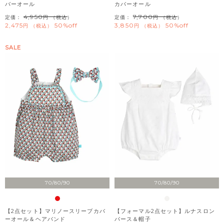
バーオール
カバーオール
4,950
7,700
定価：
（税込）
定価：
（税込）
2,475
50%off
3,850
50%off
税込
税込
SALE
70/80/90
70/80/90
【2点セット】マリノースリーブカバ
【フォーマル2点セット】ルナスロン
ーオール＆ヘアバンド
パース＆帽子