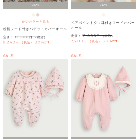
80/90
80/90
他のカラーを見る
ベアポイントクマ耳付きフードカバー
オール
総柄フード付きパデットカバーオール
11,000
定価：
（税込）
13,200
定価：
（税込）
7,700
30%off
税込
9,240
30%off
税込
SALE
SALE