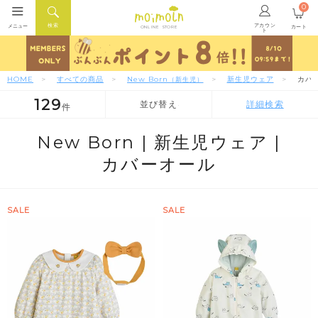
0
アカウン
検索
メニュー
カート
ONLINE STORE
ト
HOME
すべての商品
New Born
新生児ウェア
カバ
（新生児）
129
並び替え
詳細検索
件
人気順
新着順
価格が安い順
New Born |
新生児ウェア |
カバーオール
SALE
SALE