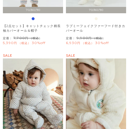
70/80/90
70/80/90
【2点セット】キャットチェック柄長
ラブミーフェイクファーフード付きカ
袖カバーオール＆帽子
バーオール
7,700
9,900
定価：
（税込）
定価：
（税込）
5,390
30%off
6,930
30%off
税込
税込
SALE
SALE