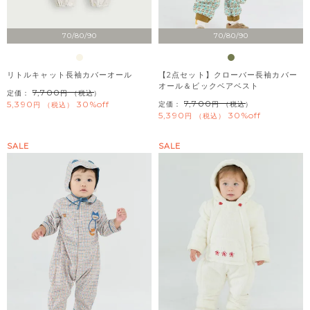
70/80/90
70/80/90
リトルキャット長袖カバーオール
【2点セット】クローバー長袖カバー
オール＆ビックベアベスト
7,700
定価：
（税込）
7,700
5,390
30%off
定価：
（税込）
税込
5,390
30%off
税込
SALE
SALE