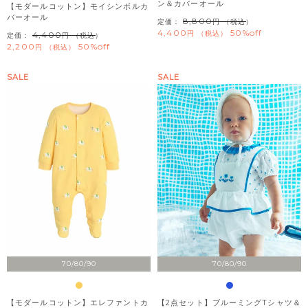
ン＆カバーオール
【モダールコットン】モイシンボルカ
バーオール
8,800
定価：
（税込）
4,400
50%off
税込
4,400
定価：
（税込）
2,200
50%off
税込
SALE
SALE
70/80/90
70/80/90
【モダールコットン】エレファントカ
【2点セット】ブルーミングTシャツ＆