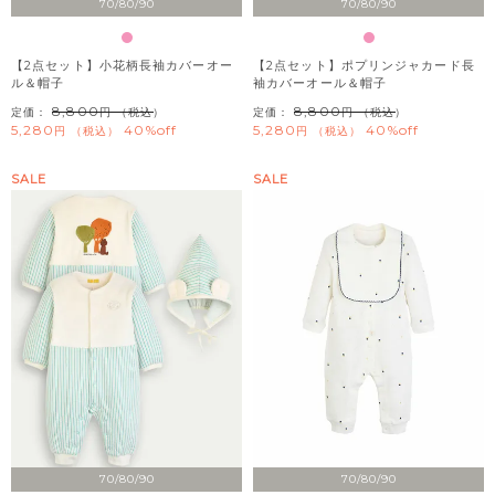
70/80/90
70/80/90
【2点セット】小花柄長袖カバーオー
【2点セット】ポプリンジャカード長
ル＆帽子
袖カバーオール＆帽子
8,800
8,800
定価：
（税込）
定価：
（税込）
5,280
40%off
5,280
40%off
税込
税込
SALE
SALE
70/80/90
70/80/90