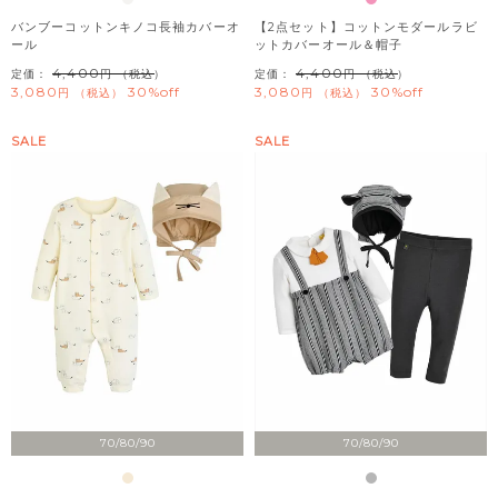
バンブーコットンキノコ長袖カバーオ
【2点セット】コットンモダールラビ
ール
ットカバーオール＆帽子
4,400
4,400
定価：
（税込）
定価：
（税込）
3,080
30%off
3,080
30%off
税込
税込
SALE
SALE
70/80/90
70/80/90