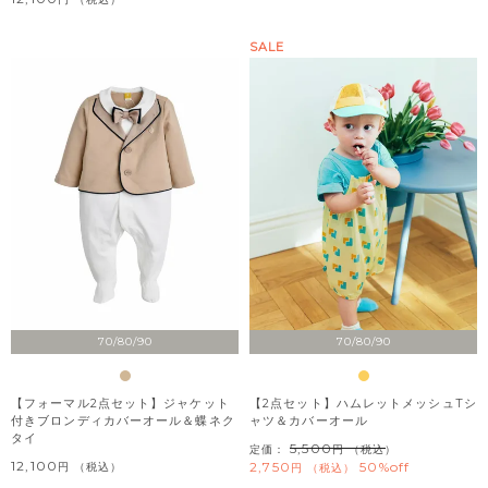
SALE
70/80/90
70/80/90
【フォーマル2点セット】ジャケット
【2点セット】ハムレットメッシュTシ
付きブロンディカバーオール＆蝶ネク
ャツ＆カバーオール
タイ
5,500
定価：
（税込）
12,100
2,750
50%off
税込
税込