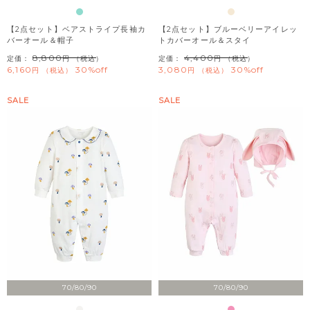
【2点セット】ベアストライプ長袖カ
【2点セット】ブルーベリーアイレッ
バーオール＆帽子
トカバーオール＆スタイ
8,800
4,400
定価：
（税込）
定価：
（税込）
6,160
30%off
3,080
30%off
税込
税込
SALE
SALE
70/80/90
70/80/90