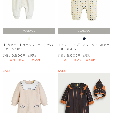
70/80/90
70/80/90
【2点セット】リボンジャガードカバ
【セットアップ】ブルーベリー柄カバ
ーオール&帽子
ーオール＆ベスト
8,800
8,800
定価：
（税込）
定価：
（税込）
5,280
40%off
5,280
40%off
税込
税込
SALE
SALE