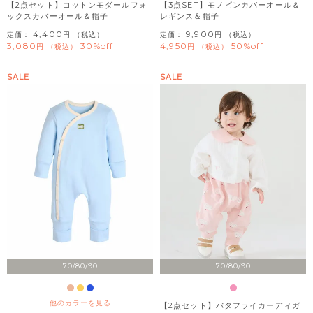
【2点セット】コットンモダールフォ
【3点SET】モノピンカバーオール＆
ックスカバーオール＆帽子
レギンス＆帽子
4,400
9,900
定価：
（税込）
定価：
（税込）
3,080
30%off
4,950
50%off
税込
税込
SALE
SALE
70/80/90
70/80/90
他のカラーを見る
【2点セット】バタフライカーディガ