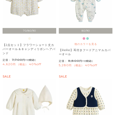
70/80/90
80/90
他のカラーを見る
【2点セット】フラワーショート丈カ
バーオール＆キャンディリボンヘアバ
【ReRe】耳付きフードアニマルカバ
ンド
ーオール
7,700
定価：
（税込）
8,800
定価：
（税込）
4,620
40%off
税込
5,280
40%off
税込
SALE
SALE