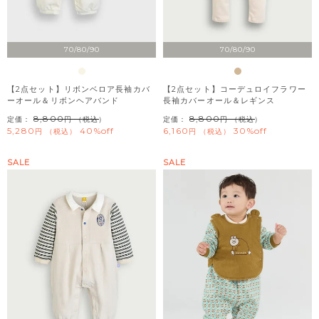
70/80/90
70/80/90
【2点セット】リボンベロア長袖カバ
【2点セット】コーデュロイフラワー
ーオール＆リボンヘアバンド
長袖カバーオール＆レギンス
8,800
8,800
定価：
（税込）
定価：
（税込）
5,280
40%off
6,160
30%off
税込
税込
SALE
SALE