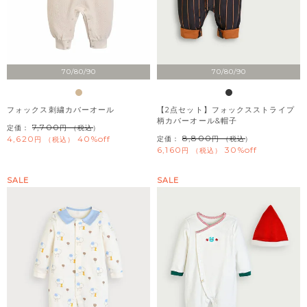
70/80/90
70/80/90
フォックス刺繍カバーオール
【2点セット】フォックスストライプ
柄カバーオール&帽子
7,700
定価：
（税込）
8,800
4,620
40%off
定価：
（税込）
税込
6,160
30%off
税込
SALE
SALE