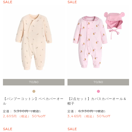
SALE
SALE
70/80
70/80
【バンブーコットン】ベベカバーオー
【2点セット】カバスカバーオール＆
ル
帽子
5,390
6,930
定価：
（税込）
定価：
（税込）
2,695
50%off
3,465
50%off
税込
税込
SALE
SALE