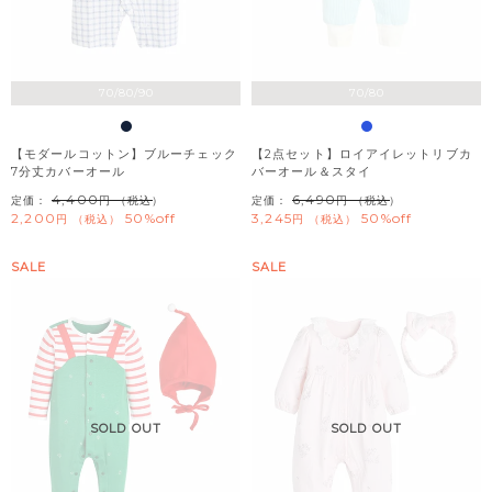
70/80/90
70/80
【モダールコットン】ブルーチェック
【2点セット】ロイアイレットリブカ
7分丈カバーオール
バーオール＆スタイ
4,400
6,490
定価：
（税込）
定価：
（税込）
2,200
50%off
3,245
50%off
税込
税込
SALE
SALE
SOLD OUT
SOLD OUT