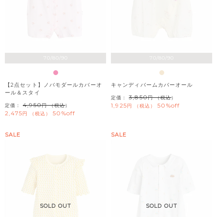
70/80/90
70/80/90
【2点セット】ノバモダールカバーオ
キャンディバームカバーオール
ール＆スタイ
3,850
定価：
（税込）
4,950
1,925
50%off
定価：
（税込）
税込
2,475
50%off
税込
SALE
SALE
SOLD OUT
SOLD OUT