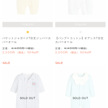
70/80/90
70/80/90
バケットジャガード7分丈ジッパーカ
【バンブーコットン】オアシス7分丈
バーオール
カバーオール
4,400
4,400
定価：
（税込）
定価：
（税込）
2,200
50%off
2,200
50%off
税込
税込
SALE
SALE
SOLD OUT
SOLD OUT