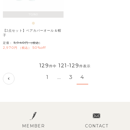
70/80
【2点セット】ベアカバーオール＆帽
子
5,940
定価：
（税込）
2,970
50%off
税込
129
121
-
129
件中
件表示
1
…
3
4
MEMBER
CONTACT