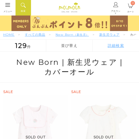
0
アカウン
検索
メニュー
カート
ONLINE STORE
ト
HOME
すべての商品
New Born
新生児ウェア
カバ
（新生児）
129
並び替え
詳細検索
件
人気順
新着順
価格が安い順
New Born |
新生児ウェア |
カバーオール
SALE
SALE
SOLD OUT
SOLD OUT