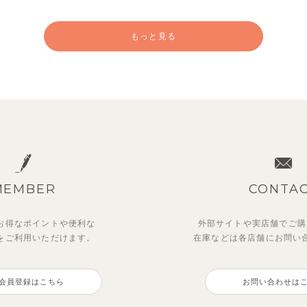
もっと見る
MEMBER
CONTA
お得なポイントや
便利な
外部サイトや実店舗でご購
を
ご利用いただけます。
在庫などは各店舗に
お問い
ーユークーリング8分丈ワイ
ディフラワーワンピース
【SOFT＆】べべ7分丈レギ
ストライプジャガード7分丈
ンツ
トアップ
会員登録はこちら
お問い合わせは
0
770
円
（税込）
円
（税込）
2,970
円
（税込）
円
（税込）