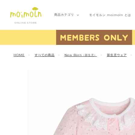
商品
カテゴリ
モイモルン
moimoln とは
ONLINE STORE
HOME
すべての商品
New Born
新生児ウェア
（新生児）