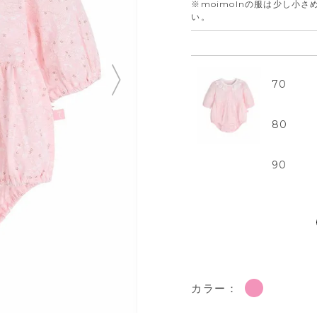
※moimolnの服は少し小
い。
70
80
90
カラー：