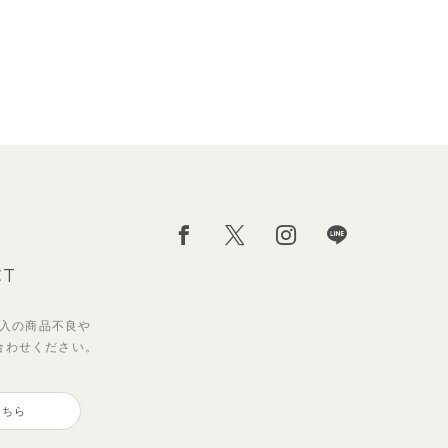
CT
入の
商品不良や
合わせください。
ンス
セッ
サンライズセーラーワンピース
ブルーベリー半袖フリルワンピー
ス
こちら
2,970
円
（税込）
3,850
円
（税込）