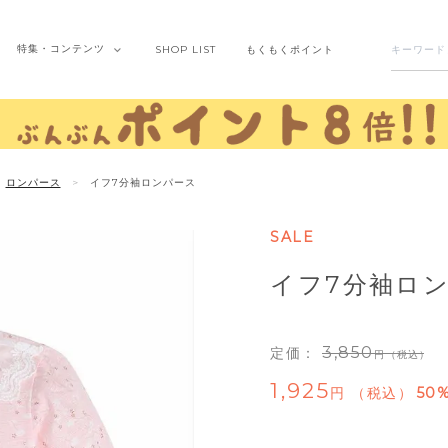
特集・
コンテンツ
SHOP
LIST
もくもく
ポイント
ロンパース
イフ7分袖ロンパース
SALE
イフ7分袖ロ
3,850
定価：
（税込）
1,925
税込
50%