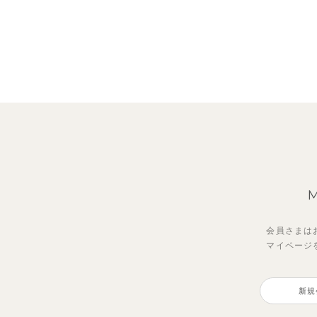
会員さまは
マイページ
レイ7分丈レギンス
【セットアップ】グリーニトップ
トゥ
クロ
ス＆パンツ
ドパ
新規
495
2,97
円
（税込）
3,960
990
円
（税込）