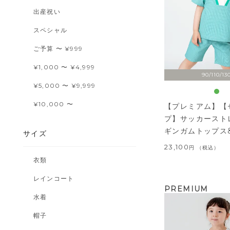
出産祝い
スペシャル
ご予算 〜 ¥999
¥1,000 〜 ¥4,999
90/110/13
¥5,000 〜 ¥9,999
¥10,000 〜
【プレミアム】【
プ】サッカースト
ギンガムトップス
サイズ
23,100
税込
衣類
レインコート
PREMIUM
水着
帽子