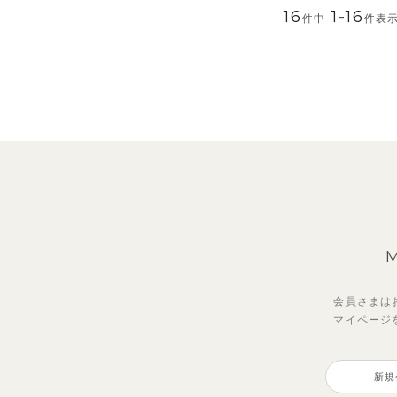
16
1
-
16
件中
件表
会員さまは
マイページ
新規