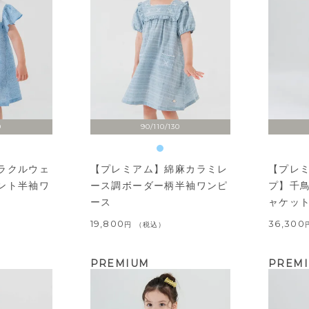
0
90/110/130
ラクルウェ
【プレミアム】綿麻カラミレ
【プレ
ント半袖ワ
ース調ボーダー柄半袖ワンピ
プ】千
ース
ャケッ
19,800
36,300
税込
PREMIUM
PREM