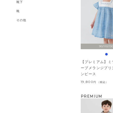
靴下
靴
その他
90/110/13
【プレミアム】ミ
ーブメランジプリ
ンピース
19,800
税込
PREMIUM