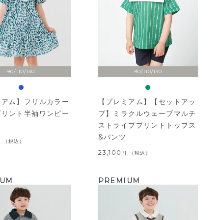
90/110/130
90/110/130
ミアム】フリルカラー
【プレミアム】【セットアッ
プリント半袖ワンピー
プ】ミラクルウェーブマルチ
ストライププリントトップス
&パンツ
税込
23,100
税込
IUM
PREMIUM