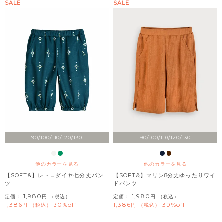
SALE
SALE
90/100/110/120/130
90/100/110/120/130
他のカラーを見る
他のカラーを見る
【SOFT&】レトロダイヤ七分丈パン
【SOFT&】マリン8分丈ゆったりワイ
ツ
ドパンツ
1,980
1,980
定価：
（税込）
定価：
（税込）
1,386
30%off
1,386
30%off
税込
税込