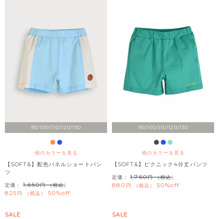
90/100/110/120/130
90/100/110/120/130
他のカラーを見る
他のカラーを見る
【SOFT&】配色パネルショートパン
【SOFT&】ピクニック4分丈パンツ
ツ
1,760
定価：
（税込）
1,650
880
50%off
定価：
（税込）
税込
825
50%off
税込
SALE
SALE