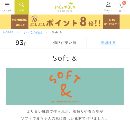
0
アカウン
検索
メニュー
カート
ONLINE STORE
ト
HOME
すべての商品
Soft &
93
価格が安い順
詳細検索
件
人気順
新着順
価格が安い順
Soft &
より良い繊維で作られた、肌触りや着心地が
ソフトで赤ちゃんの肌に優しい素材で作りました。