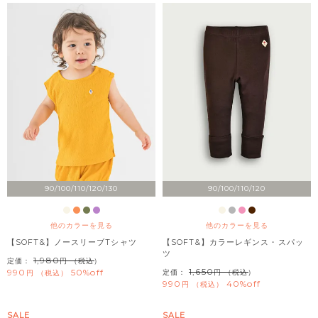
90/100/110/120/130
90/100/110/120
他のカラーを見る
他のカラーを見る
【SOFT&】ノースリーブTシャツ
【SOFT&】カラーレギンス・スパッ
ツ
1,980
定価：
（税込）
1,650
990
50%off
定価：
（税込）
税込
990
40%off
税込
SALE
SALE