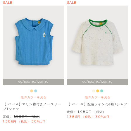
SALE
SALE
90/100/110/120/130
90/100/110/120/130
他のカラーを見る
他のカラーを見る
【SOFT&】マリン襟付きノースリー
【SOFT＆】配色ライン7分袖Tシャツ
ブTシャツ
1,980
定価：
（税込）
1,980
1,386
30%off
定価：
（税込）
税込
1,386
30%off
税込