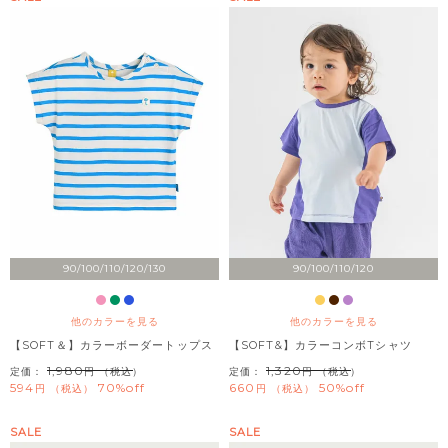
90/100/110/120/130
90/100/110/120
他のカラーを見る
他のカラーを見る
【SOFT＆】カラーボーダートップス
【SOFT&】カラーコンボTシャツ
1,980
1,320
定価：
（税込）
定価：
（税込）
594
70%off
660
50%off
税込
税込
SALE
SALE