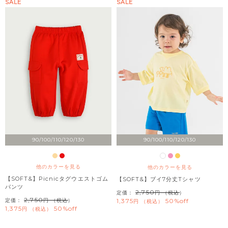
SALE
SALE
90/100/110/120/130
90/100/110/120/130
他のカラーを見る
他のカラーを見る
【SOFT&】Picnicタグウエストゴム
【SOFT&】ブイ7分丈Tシャツ
パンツ
2,750
定価：
（税込）
2,750
定価：
（税込）
1,375
50%off
税込
1,375
50%off
税込