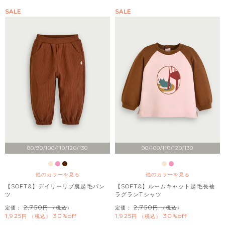
SALE
SALE
80/90/100/110/120/130
90/100/110/120/130
他のカラーを見る
他のカラーを見る
【SOFT&】デイリーリブ裏起毛パン
【SOFT&】ルームキャット起毛長袖
ツ
ラグランTシャツ
2,750
2,750
定価：
（税込）
定価：
（税込）
1,925
30%off
1,925
30%off
税込
税込