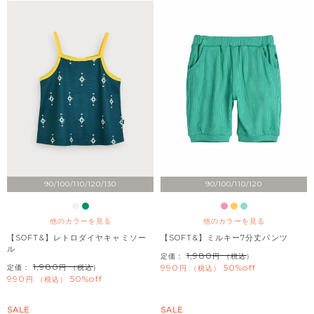
90/100/110/120/130
90/100/110/120
他のカラーを見る
他のカラーを見る
【SOFT&】レトロダイヤキャミソー
【SOFT&】ミルキー7分丈パンツ
ル
1,980
定価：
（税込）
1,980
990
50%off
定価：
（税込）
税込
990
50%off
税込
SALE
SALE