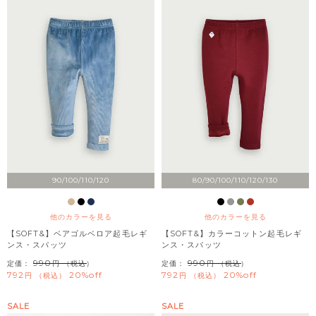
90/100/110/120
80/90/100/110/120/130
他のカラーを見る
他のカラーを見る
【SOFT&】ベアゴルベロア起毛レギ
【SOFT&】カラーコットン起毛レギ
ンス・スパッツ
ンス・スパッツ
990
990
定価：
（税込）
定価：
（税込）
792
20%off
792
20%off
税込
税込
SALE
SALE