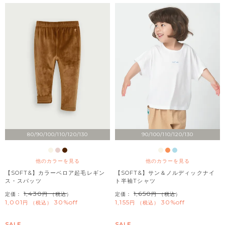
80/90/100/110/120/130
90/100/110/120/130
他のカラーを見る
他のカラーを見る
【SOFT&】カラーベロア起毛レギン
【SOFT&】サン＆ノルディックナイ
ス・スパッツ
ト半袖Tシャツ
1,430
1,650
定価：
（税込）
定価：
（税込）
1,001
30%off
1,155
30%off
税込
税込
SALE
SALE