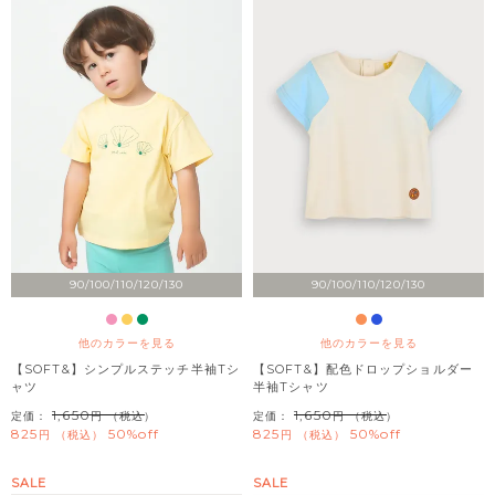
90/100/110/120/130
90/100/110/120/130
他のカラーを見る
他のカラーを見る
【SOFT&】シンプルステッチ半袖Tシ
【SOFT&】配色ドロップショルダー
ャツ
半袖Tシャツ
1,650
1,650
定価：
（税込）
定価：
（税込）
825
50%off
825
50%off
税込
税込
SALE
SALE