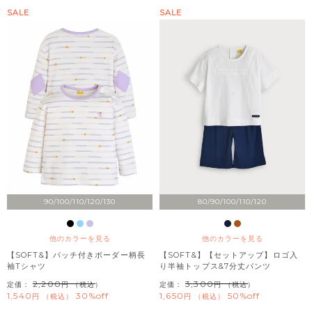
SALE
SALE
90/100/110/120/130
80/90/100/110/120
他のカラーを見る
他のカラーを見る
【SOFT&】パッチ付きボーダー柄長
【SOFT&】【セットアップ】ロゴ入
袖Tシャツ
り半袖トップス&7分丈パンツ
2,200
3,300
定価：
（税込）
定価：
（税込）
1,540
30%off
1,650
50%off
税込
税込