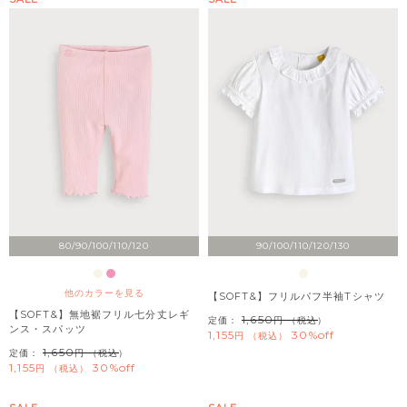
80/90/100/110/120
90/100/110/120/130
他のカラーを見る
【SOFT&】フリルパフ半袖Tシャツ
【SOFT&】無地裾フリル七分丈レギ
1,650
定価：
（税込）
ンス・スパッツ
1,155
30%off
税込
1,650
定価：
（税込）
1,155
30%off
税込