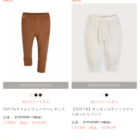
SALE
SALE
90/100/110/120/130
90/100/110/120/130
他のカラーを見る
他のカラーを見る
SOFT&マイルドウォーマーレギンス
【SOFT&】サン＆ノルディックナイ
トゆったりパンツ
2,310
定価：
（税込）
2,750
1,155
50%off
定価：
（税込）
税込
1,375
50%off
税込