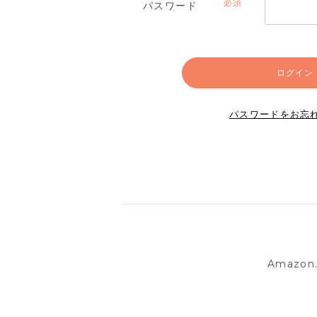
パスワード
(必
須)
ログイン
パスワードをお忘
Amazo