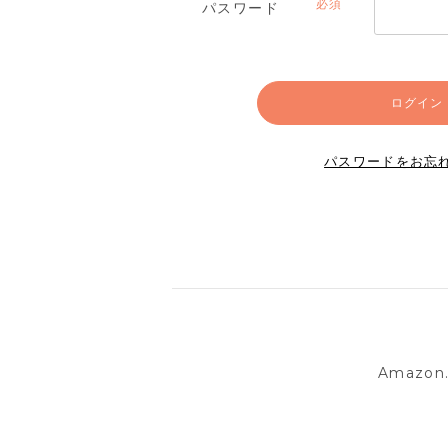
パスワード
(必
須)
ログイン
パスワードをお忘
Amazo