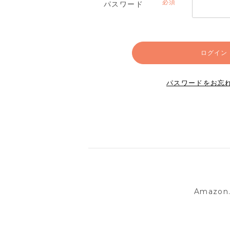
パスワード
(必
須)
ログイン
パスワードをお忘
Amazo