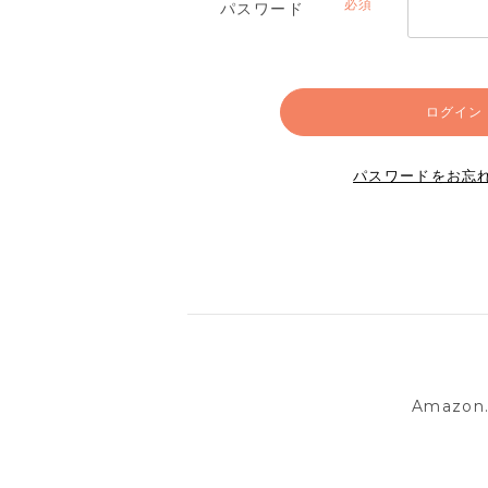
パスワード
(必
須)
ログイン
パスワードをお忘
Amazo