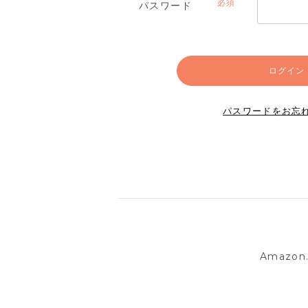
パスワード
(必
須)
ログイン
パスワードをお忘
Amazo