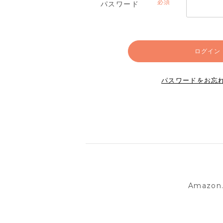
パスワード
(必
須)
ログイン
パスワードをお忘
Amazo