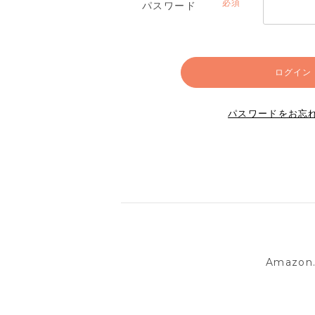
パスワード
(必
須)
ログイン
パスワードをお忘
Amazo