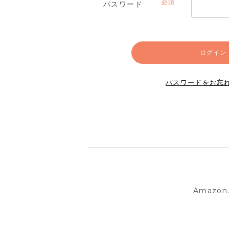
パスワード
(必
須)
ログイン
パスワードをお忘
Amazo