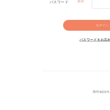
パスワード
(必
須)
ログイン
パスワードをお忘
Amazo