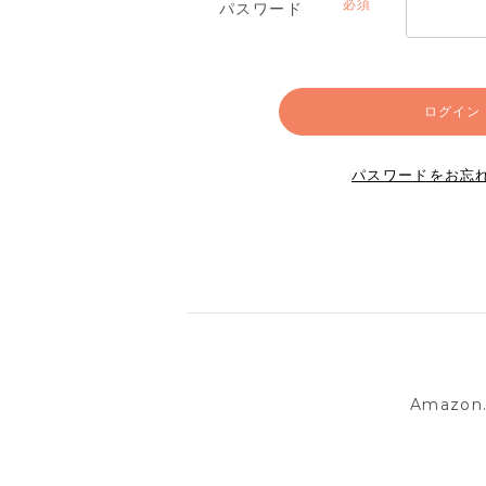
パスワード
(必
須)
ログイン
パスワードをお忘
Amazo