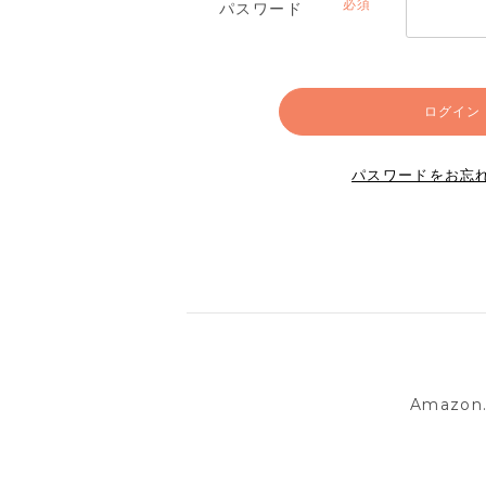
パスワード
(必
須)
ログイン
パスワードをお忘
Amazo