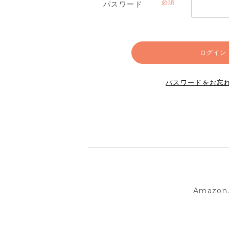
パスワード
(必
須)
ログイン
パスワードをお忘
Amazo