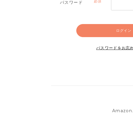
パスワード
(必
須)
ログイン
パスワードをお忘
Amazo