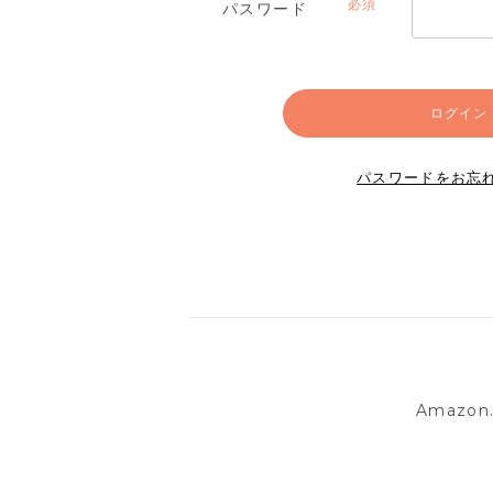
パスワード
(必
須)
ログイン
パスワードをお忘
Amazo