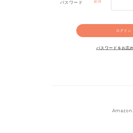
パスワード
(必
須)
ログイン
パスワードをお忘
Amazo