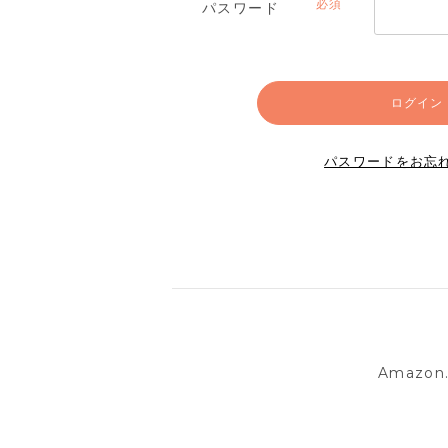
パスワード
(必
須)
ログイン
パスワードをお忘
Amazo