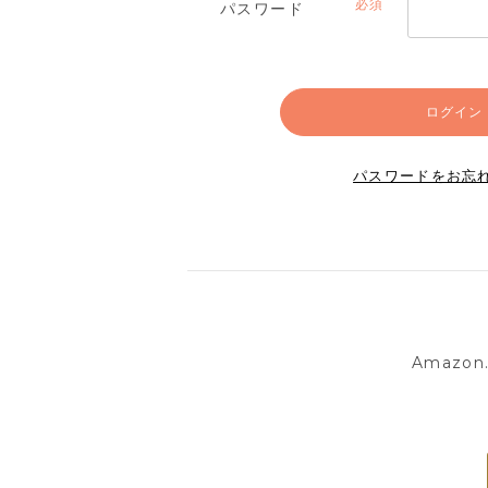
パスワード
(必
須)
ログイン
パスワードをお忘
Amazo