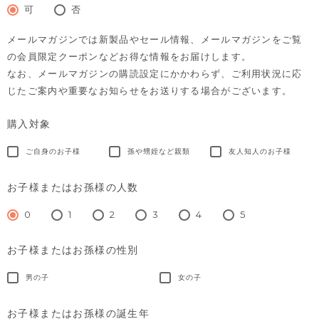
須)
可
否
メールマガジンでは新製品やセール情報、メールマガジンをご覧
の会員限定クーポンなどお得な情報をお届けします。
なお、メールマガジンの購読設定にかかわらず、ご利用状況に応
じたご案内や重要なお知らせをお送りする場合がございます。
購入対象
ご自身のお子様
孫や甥姪など親類
友人知人のお子様
お子様またはお孫様の人数
0
1
2
3
4
5
お子様またはお孫様の性別
男の子
女の子
お子様またはお孫様の誕生年