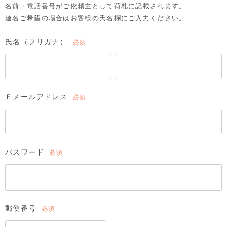
名前・電話番号がご依頼主として荷札に記載されます。
連名ご希望の場合はお客様の氏名欄にご入力ください。
氏名（フリガナ）
(必
須)
Ｅメールアドレス
(必
須)
パスワード
(必
須)
郵便番号
(必
須)