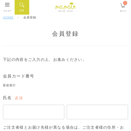
0
検索
メニュー
カート
ONLINE STORE
HOME
会員登録
会員登録
下記の内容をご入力の上、お進みください。
会員カード番号
新規発行
氏名
(必
須)
ご注文者様とお届け先様が異なる場合は、ご注文者様の住所・お