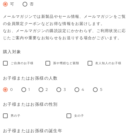
須)
可
否
メールマガジンでは新製品やセール情報、メールマガジンをご覧
の会員限定クーポンなどお得な情報をお届けします。
なお、メールマガジンの購読設定にかかわらず、ご利用状況に応
じたご案内や重要なお知らせをお送りする場合がございます。
購入対象
ご自身のお子様
孫や甥姪など親類
友人知人のお子様
お子様またはお孫様の人数
0
1
2
3
4
5
お子様またはお孫様の性別
男の子
女の子
お子様またはお孫様の誕生年