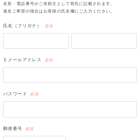
名前・電話番号がご依頼主として荷札に記載されます。
連名ご希望の場合はお客様の氏名欄にご入力ください。
氏名（フリガナ）
(必
須)
Ｅメールアドレス
(必
須)
パスワード
(必
須)
郵便番号
(必
須)