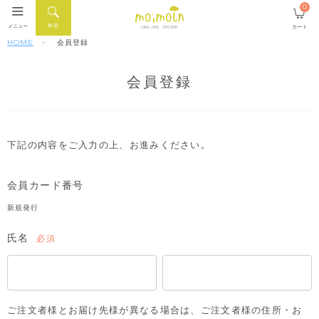
0
検索
メニュー
カート
ONLINE STORE
HOME
会員登録
会員登録
下記の内容をご入力の上、お進みください。
会員カード番号
新規発行
氏名
(必
須)
ご注文者様とお届け先様が異なる場合は、ご注文者様の住所・お