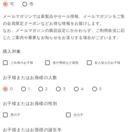
須)
可
否
メールマガジンでは新製品やセール情報、メールマガジンをご覧
の会員限定クーポンなどお得な情報をお届けします。
なお、メールマガジンの購読設定にかかわらず、ご利用状況に応
じたご案内や重要なお知らせをお送りする場合がございます。
購入対象
ご自身のお子様
孫や甥姪など親類
友人知人のお子様
お子様またはお孫様の人数
0
1
2
3
4
5
お子様またはお孫様の性別
男の子
女の子
お子様またはお孫様の誕生年