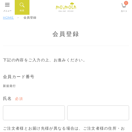
0
検索
メニュー
カート
ONLINE STORE
HOME
会員登録
会員登録
下記の内容をご入力の上、お進みください。
会員カード番号
新規発行
氏名
(必
須)
ご注文者様とお届け先様が異なる場合は、ご注文者様の住所・お