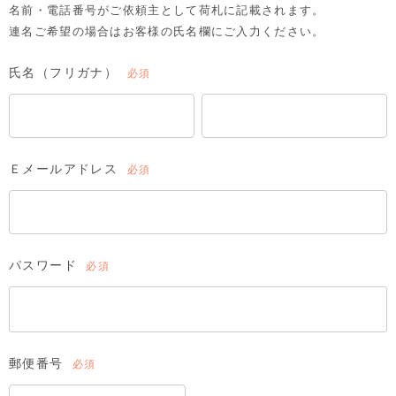
名前・電話番号がご依頼主として荷札に記載されます。
連名ご希望の場合はお客様の氏名欄にご入力ください。
氏名（フリガナ）
(必
須)
Ｅメールアドレス
(必
須)
パスワード
(必
須)
郵便番号
(必
須)