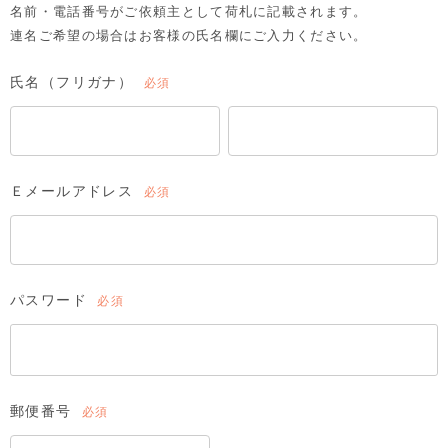
名前・電話番号がご依頼主として荷札に記載されます。
連名ご希望の場合はお客様の氏名欄にご入力ください。
氏名（フリガナ）
(必
須)
Ｅメールアドレス
(必
須)
パスワード
(必
須)
郵便番号
(必
須)