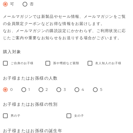
須)
可
否
メールマガジンでは新製品やセール情報、メールマガジンをご覧
の会員限定クーポンなどお得な情報をお届けします。
なお、メールマガジンの購読設定にかかわらず、ご利用状況に応
じたご案内や重要なお知らせをお送りする場合がございます。
購入対象
ご自身のお子様
孫や甥姪など親類
友人知人のお子様
お子様またはお孫様の人数
0
1
2
3
4
5
お子様またはお孫様の性別
男の子
女の子
お子様またはお孫様の誕生年