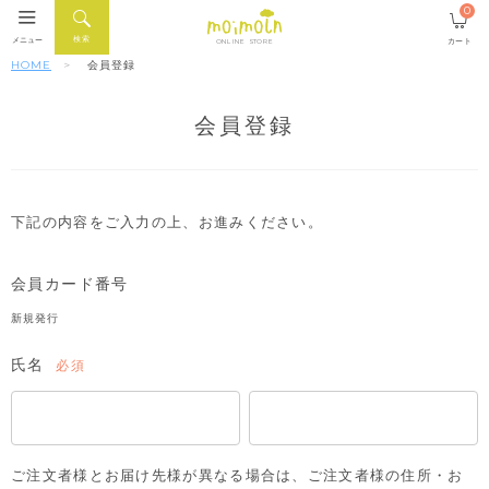
0
検索
メニュー
カート
ONLINE STORE
HOME
会員登録
会員登録
下記の内容をご入力の上、お進みください。
会員カード番号
新規発行
氏名
(必
須)
ご注文者様とお届け先様が異なる場合は、ご注文者様の住所・お